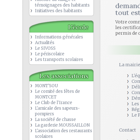
demande
témoignages des habitants
Initiatives des habitants
tout est
Votre comm
L'école
les certifica
permis de 
Informations générales
Actualités
Le SIVOSS
Le périscolaire
Les transports scolaires
La mairi
Les associations
L'é
Com
MONT'SOU
Dél
Le comité des fêtes de
Con
MONTCET
Dém
Le Club de l'Irance
Les
L'amicale des sapeurs-
Rég
pompiers
Le 
La société de chasse
La garderie MOUSSAILLON
Contact
L'association des restaurants
scolaires