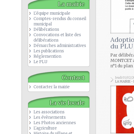
La mairie
L'équipe municipale
Comptes-rendus du conseil
municipal
Délibérations
Convocations et liste des
Adoptio
délibérations
du PLU
Démarches administratives
Les publications
Par délibér
Réglemention
MONTCET a 
Le PLU
n°1 du plan 
Contact
Jeudi 01/02/
LA MAIRIE -
Contacter la mairie
La vie locale
Les associations
Les évènements
Les Photos anciennes
L'agriculture
Histoire du village et