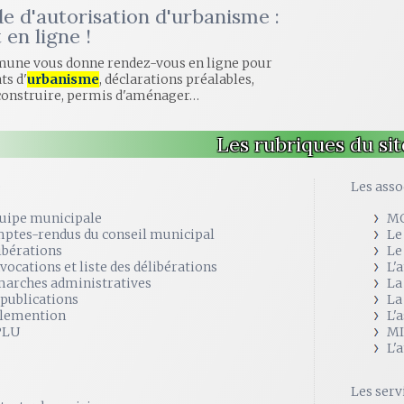
 d'autorisation d'urbanisme :
 en ligne !
une vous donne rendez-vous en ligne pour
ts d'
urbanisme
, déclarations préalables,
construire, permis d'aménager…
Les rubriques du sit
e
Les asso
quipe municipale
M
ptes-rendus du conseil municipal
Le
ibérations
Le
vocations et liste des délibérations
L'
arches administratives
La
 publications
La
lemention
L'
PLU
MI
L'
Les serv