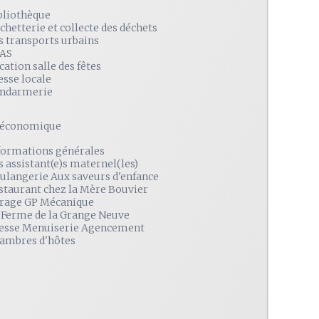
bliothèque
chetterie et collecte des déchets
s transports urbains
AS
cation salle des fêtes
esse locale
ndarmerie
é économique
formations générales
s assistant(e)s maternel(les)
ulangerie Aux saveurs d'enfance
staurant chez la Mère Bouvier
rage GP Mécanique
 Ferme de la Grange Neuve
esse Menuiserie Agencement
ambres d'hôtes