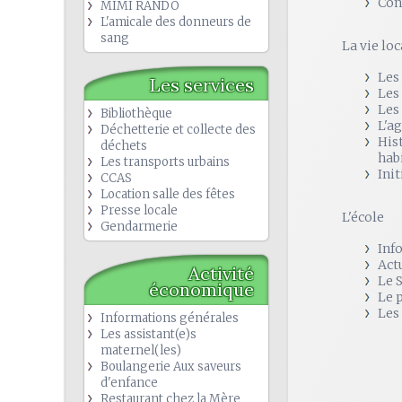
Con
MIMI RANDO
L'amicale des donneurs de
sang
La vie loc
Les
Les services
Les
Les
Bibliothèque
L'a
Déchetterie et collecte des
His
déchets
hab
Les transports urbains
Init
CCAS
Location salle des fêtes
Presse locale
L'école
Gendarmerie
Inf
Act
Activité
Le 
économique
Le 
Les
Informations générales
Les assistant(e)s
maternel(les)
Boulangerie Aux saveurs
d'enfance
Restaurant chez la Mère