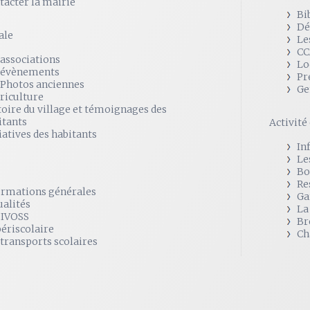
tacter la mairie
Bi
Dé
ale
Le
CC
 associations
Lo
 évènements
Pr
 Photos anciennes
Ge
griculture
toire du village et témoignages des
itants
Activit
iatives des habitants
In
Le
Bo
Re
ormations générales
Ga
ualités
La
SIVOSS
Br
périscolaire
Ch
 transports scolaires