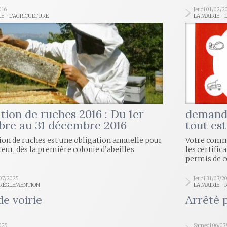
016
Jeudi 01/02/2
LE - L'AGRICULTURE
LA MAIRIE - 
tion de ruches 2016 : Du 1er
demande
bre au 31 décembre 2016
tout est
ion de ruches est une obligation annuelle pour
Votre comm
teur, dès la première colonie d’abeilles
les certific
permis de 
/07/2025
Jeudi 31/07/2
- RÉGLEMENTION
LA MAIRIE -
de voirie
Arrêté 
2025
Samedi 06/07