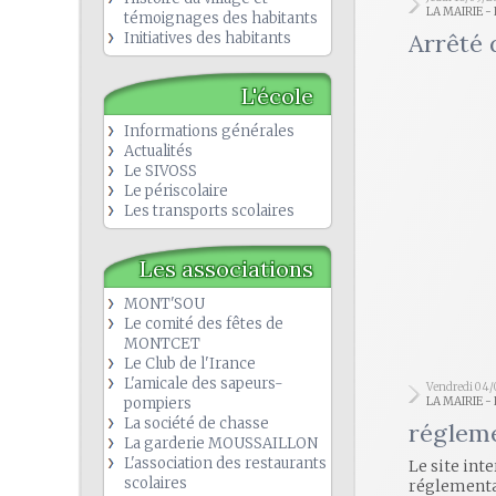
LA MAIRIE 
témoignages des habitants
Arrêté 
Initiatives des habitants
L'école
Informations générales
Actualités
Le SIVOSS
Le périscolaire
Les transports scolaires
Les associations
MONT'SOU
Le comité des fêtes de
MONTCET
Le Club de l'Irance
L'amicale des sapeurs-
Vendredi 04
pompiers
LA MAIRIE 
La société de chasse
régleme
La garderie MOUSSAILLON
L'association des restaurants
Le site int
scolaires
réglementat