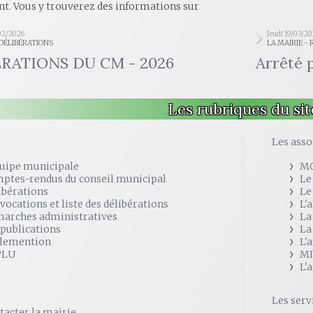
t. Vous y trouverez des informations sur
02/2026
Jeudi 19/03/2
 DÉLIBÉRATIONS
LA MAIRIE -
RATIONS DU CM - 2026
Arrêté 
Les rubriques du sit
e
Les asso
quipe municipale
M
ptes-rendus du conseil municipal
Le
ibérations
Le
vocations et liste des délibérations
L'
arches administratives
La
 publications
La
lemention
L'
PLU
MI
L'
Les serv
tacter la mairie