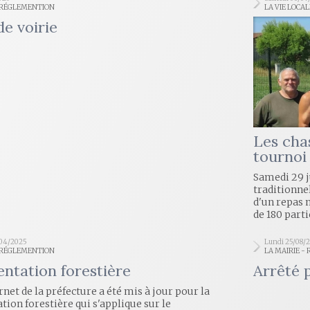
- RÉGLEMENTION
LA VIE LOCA
de voirie
Les cha
tournoi
Samedi 29 ju
traditionnel
d'un repas 
de 180 parti
/04/2025
Lundi 25/08/
- RÉGLEMENTION
LA MAIRIE -
ntation forestière
Arrêté 
ernet de la préfecture a été mis à jour pour la
ion forestière qui s'applique sur le