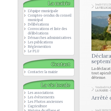
La mairie
Jeudi 03/11/2
LA VIE LOCA
L'équipe municipale
Comptes-rendus du conseil
municipal
Délibérations
Convocations et liste des
délibérations
Démarches administratives
Les publications
Réglemention
Le PLU
Déclara
septem
Contact
La déclarat
Contacter la mairie
tout apicul
détenue.
La vie locale
Vendredi 04
LA MAIRIE 
Les associations
Arrêté 
Les évènements
Les Photos anciennes
L'agriculture
Histoire du village et
Jeudi 18/09/