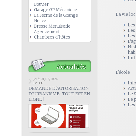
Bouvier
Garage GP Mécanique
La vie loc
La Ferme de la Grange
Neuve
Les
Bresse Menuiserie
Les
Agencement
Les
Chambres d'hôtes
L'a
His
hab
Init
Actualités
L'école
Jeudi 01/02/2024
Inf
Le PLU
DEMANDE D'AUTORISATION
Act
D'URBANISME : TOUT EST EN
Le 
LIGNE !
Le 
Les