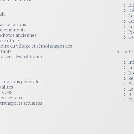
Bi
Dé
ale
Le
CC
 associations
Lo
 évènements
Pr
 Photos anciennes
Ge
griculture
toire du village et témoignages des
itants
Activit
iatives des habitants
In
Le
Bo
Re
ormations générales
Ga
ualités
La
SIVOSS
Br
périscolaire
Ch
 transports scolaires