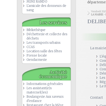
MIMI RANDO
départemen
L'amicale des donneurs de
sang
Vendredi 20/
LA MAIRIE -
DELIBE
Les services
Bibliothèque
Déchetterie et collecte des
déchets
Les transports urbains
CCAS
La mairi
Location salle des fêtes
Presse locale
L'é
Gendarmerie
Com
Dél
Con
Activité
Dém
économique
Les
Rég
Informations générales
Le 
Les assistant(e)s
maternel(les)
Boulangerie Aux saveurs
Contact
d'enfance
Restaurant chez la Mère
Con