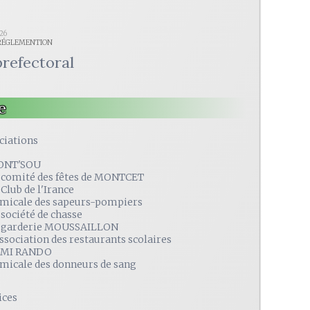
026
 RÉGLEMENTION
prefectoral
e
ciations
ONT'SOU
 comité des fêtes de MONTCET
 Club de l'Irance
amicale des sapeurs-pompiers
 société de chasse
 garderie MOUSSAILLON
association des restaurants scolaires
MI RANDO
amicale des donneurs de sang
ices