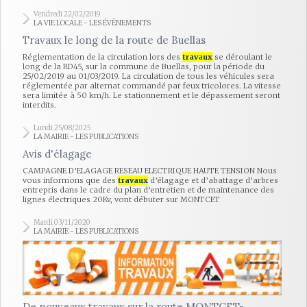
Vendredi 22/02/2019
LA VIE LOCALE - LES ÉVÈNEMENTS
Travaux le long de la route de Buellas
Réglementation de la circulation lors des
travaux
se déroulant le
long de la RD45, sur la commune de Buellas, pour la période du
25/02/2019 au 01/03/2019. La circulation de tous les véhicules sera
réglementée par alternat commandé par feux tricolores. La vitesse
sera limitée à 50 km/h. Le stationnement et le dépassement seront
interdits.
Lundi 25/08/2025
LA MAIRIE - LES PUBLICATIONS
Avis d'élagage
CAMPAGNE D’ELAGAGE RESEAU ELECTRIQUE HAUTE TENSION Nous
vous informons que des
travaux
d’élagage et d’abattage d’arbres
entrepris dans le cadre du plan d’entretien et de maintenance des
lignes électriques 20Kv, vont débuter sur MONTCET
Mardi 03/11/2020
LA MAIRIE - LES PUBLICATIONS
De nouveaux travaux sur la route MONTCET-