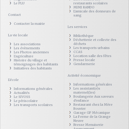
Le PLU
restaurants scolaires
MIMI RANDO
L'amicale des donneurs de
Contact
sang
Contacter la mairie
Les services
La vie locale
Bibliothèque
Déchetterie et collecte des
déchets
Les associations
Les transports urbains
Les évènements
CCAS
Les Photos anciennes
Location salle des fêtes
L'agriculture
Presse locale
Histoire du village et
Gendarmerie
témoignages des habitants
Initiatives des habitants
Activité économique
L'école
Informations générales
Les assistant(e)s
Informations générales
maternel(les)
Actualités
Boulangerie Aux saveurs
Le SIVOSS
d'enfance
Le périscolaire
Restaurant chez la Mère
Les transports scolaires
Bouvier
Garage GP Mécanique
La Ferme de la Grange
Neuve
Bresse Menuiserie
Agencement