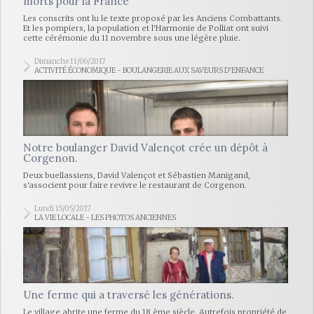
morts pour la France
Les conscrits ont lu le texte proposé par les Anciens Combattants.
Et les pompiers, la population et l'Harmonie de Polliat ont suivi
cette cérémonie du 11 novembre sous une légère pluie.
Dimanche 11/06/2017
ACTIVITÉ ÉCONOMIQUE - BOULANGERIE AUX SAVEURS D'ENFANCE
Notre boulanger David Valençot crée un dépôt à
Corgenon.
Deux buellassiens, David Valençot et Sébastien Manigand,
s'associent pour faire revivre le restaurant de Corgenon.
Lundi 15/05/2017
LA VIE LOCALE - LES PHOTOS ANCIENNES
Une ferme qui a traversé les générations.
Le village abrite une ferme du 18 ème siècle. Autrefois propriété de