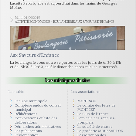
Lucette Perdrix, elle est aujourd'hui dans les mains de Georges
Moine.
Mardi 01/09/2015
ACTIVITÉ ÉCONOMIQUE - BOULANGERIE AUX SAVEURS D'ENFANCE
Aux Saveurs d'Enfance
La boulangerie vous ouvre se portes tous les jours de 6h30 à 13h
et de 15h30 à 19h30, sauf le dimanche après-midi et le mercredi.
Les rubriques du site
La mairie
Les associations
L'équipe municipale
MONT'SOU
Comptes-rendus du conseil
Le comité des fêtes de
municipal
MONTCET
Délibérations
Le Club de l'Irance
Convocations et liste des
L'amicale des sapeurs-
délibérations
pompiers
Démarches administratives
La société de chasse
Les publications
La garderie MOUSSAILLON
Réglemention
L'association des