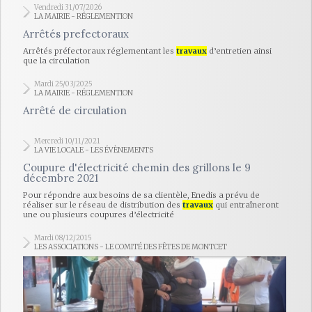
Vendredi 31/07/2026
LA MAIRIE - RÉGLEMENTION
Arrêtés prefectoraux
Arrêtés préfectoraux réglementant les
travaux
d’entretien ainsi
que la circulation
Mardi 25/03/2025
LA MAIRIE - RÉGLEMENTION
Arrêté de circulation
Mercredi 10/11/2021
LA VIE LOCALE - LES ÉVÈNEMENTS
Coupure d'électricité chemin des grillons le 9
décembre 2021
Pour répondre aux besoins de sa clientèle, Enedis a prévu de
réaliser sur le réseau de distribution des
travaux
qui entraîneront
une ou plusieurs coupures d’électricité
Mardi 08/12/2015
LES ASSOCIATIONS - LE COMITÉ DES FÊTES DE MONTCET