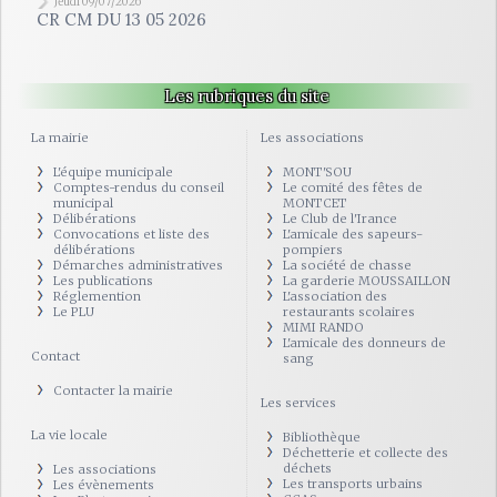
Jeudi 09/07/2026
CR CM DU 13 05 2026
Les rubriques du site
La mairie
Les associations
L'équipe municipale
MONT'SOU
Comptes-rendus du conseil
Le comité des fêtes de
municipal
MONTCET
Délibérations
Le Club de l'Irance
Convocations et liste des
L'amicale des sapeurs-
délibérations
pompiers
Démarches administratives
La société de chasse
Les publications
La garderie MOUSSAILLON
Réglemention
L'association des
Le PLU
restaurants scolaires
MIMI RANDO
L'amicale des donneurs de
Contact
sang
Contacter la mairie
Les services
La vie locale
Bibliothèque
Déchetterie et collecte des
déchets
Les associations
Les transports urbains
Les évènements