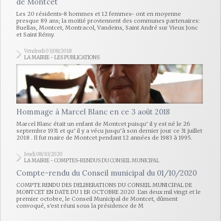
de Montcet
Les 20 résidents-8 hommes et 12 femmes- ont en moyenne
presque 89 ans; la moitié proviennent des communes partenaires:
Buellas, Montcet, Montracol, Vandeins, Saint André sur Vieux Jonc
et Saint Rémy.
Vendredi 03/08/2018
LA MAIRIE - LES PUBLICATIONS
Hommage à Marcel Blanc en ce 3 août 2018
Marcel Blanc était un enfant de Montcet puisqu’ il y est né le 26
septembre 1931 et qu’ il y a vécu jusqu’à son dernier jour ce 31 juillet
2018 . Il fut maire de Montcet pendant 12 années de 1983 à 1995.
Jeudi 08/10/2020
LA MAIRIE - COMPTES-RENDUS DU CONSEIL MUNICIPAL
Compte-rendu du Conseil municipal du 01/10/2020
COMPTE RENDU DES DELIBERATIONS DU CONSEIL MUNICIPAL DE
MONTCET EN DATE DU 1 ER OCTOBRE 2020 L'an deux mil vingt et le
premier octobre, le Conseil Municipal de Montcet, dûment
convoqué, s'est réuni sous la présidence de M