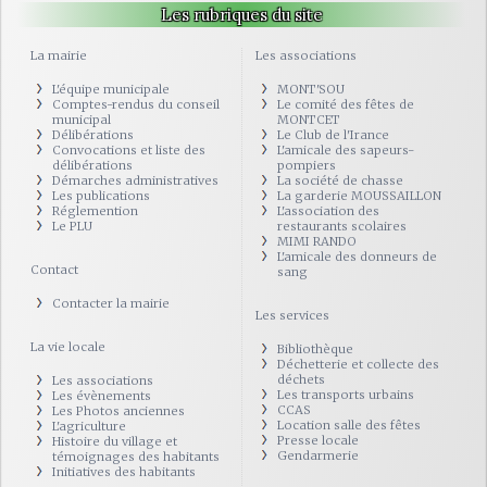
Les rubriques du site
La mairie
Les associations
L'équipe municipale
MONT'SOU
Comptes-rendus du conseil
Le comité des fêtes de
municipal
MONTCET
Délibérations
Le Club de l'Irance
Convocations et liste des
L'amicale des sapeurs-
délibérations
pompiers
Démarches administratives
La société de chasse
Les publications
La garderie MOUSSAILLON
Réglemention
L'association des
Le PLU
restaurants scolaires
MIMI RANDO
L'amicale des donneurs de
Contact
sang
Contacter la mairie
Les services
La vie locale
Bibliothèque
Déchetterie et collecte des
déchets
Les associations
Les transports urbains
Les évènements
CCAS
Les Photos anciennes
Location salle des fêtes
L'agriculture
Presse locale
Histoire du village et
Gendarmerie
témoignages des habitants
Initiatives des habitants