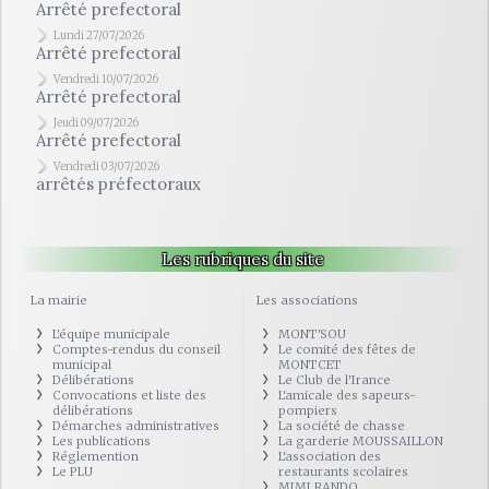
Arrêté prefectoral
Lundi 27/07/2026
Arrêté prefectoral
Vendredi 10/07/2026
Arrêté prefectoral
Jeudi 09/07/2026
Arrêté prefectoral
Vendredi 03/07/2026
arrêtés préfectoraux
Les rubriques du site
La mairie
Les associations
L'équipe municipale
MONT'SOU
Comptes-rendus du conseil
Le comité des fêtes de
municipal
MONTCET
Délibérations
Le Club de l'Irance
Convocations et liste des
L'amicale des sapeurs-
délibérations
pompiers
Démarches administratives
La société de chasse
Les publications
La garderie MOUSSAILLON
Réglemention
L'association des
Le PLU
restaurants scolaires
MIMI RANDO