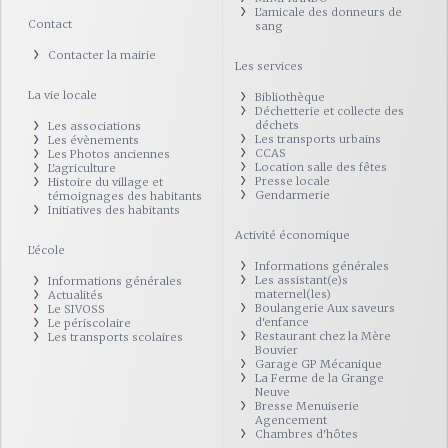
L'amicale des donneurs de
Contact
sang
Contacter la mairie
Les services
La vie locale
Bibliothèque
Déchetterie et collecte des
déchets
Les associations
Les transports urbains
Les évènements
CCAS
Les Photos anciennes
Location salle des fêtes
L'agriculture
Presse locale
Histoire du village et
Gendarmerie
témoignages des habitants
Initiatives des habitants
Activité économique
L'école
Informations générales
Les assistant(e)s
Informations générales
maternel(les)
Actualités
Boulangerie Aux saveurs
Le SIVOSS
d'enfance
Le périscolaire
Restaurant chez la Mère
Les transports scolaires
Bouvier
Garage GP Mécanique
La Ferme de la Grange
Neuve
Bresse Menuiserie
Agencement
Chambres d'hôtes