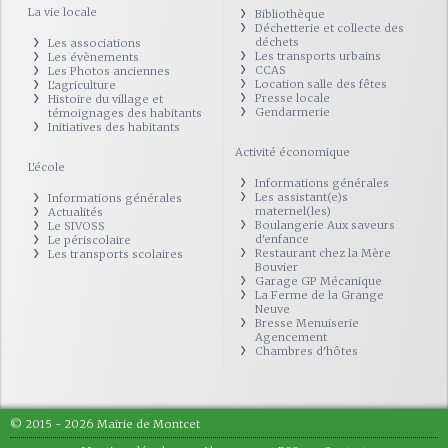
La vie locale
Bibliothèque
Déchetterie et collecte des
déchets
Les associations
Les transports urbains
Les évènements
CCAS
Les Photos anciennes
Location salle des fêtes
L'agriculture
Presse locale
Histoire du village et
Gendarmerie
témoignages des habitants
Initiatives des habitants
Activité économique
L'école
Informations générales
Les assistant(e)s
Informations générales
maternel(les)
Actualités
Boulangerie Aux saveurs
Le SIVOSS
d'enfance
Le périscolaire
Restaurant chez la Mère
Les transports scolaires
Bouvier
Garage GP Mécanique
La Ferme de la Grange
Neuve
Bresse Menuiserie
Agencement
Chambres d'hôtes
© 2015 - 2026 Mairie de Montcet