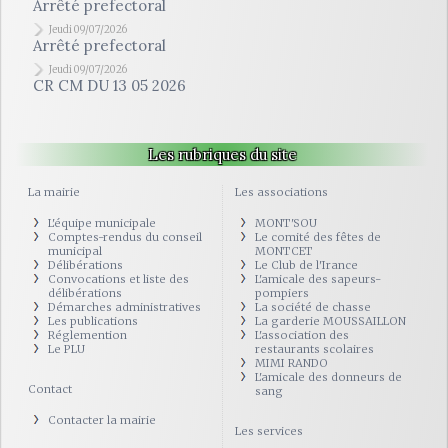
Arrêté prefectoral
Jeudi 09/07/2026
Arrêté prefectoral
Jeudi 09/07/2026
CR CM DU 13 05 2026
Les rubriques du site
La mairie
Les associations
L'équipe municipale
MONT'SOU
Comptes-rendus du conseil
Le comité des fêtes de
municipal
MONTCET
Délibérations
Le Club de l'Irance
Convocations et liste des
L'amicale des sapeurs-
délibérations
pompiers
Démarches administratives
La société de chasse
Les publications
La garderie MOUSSAILLON
Réglemention
L'association des
Le PLU
restaurants scolaires
MIMI RANDO
L'amicale des donneurs de
Contact
sang
Contacter la mairie
Les services