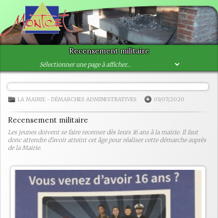
Recensement militaire
LA MAIRIE
-
DÉMARCHES ADMINISTRATIVES
03/07/2020
Recensement militaire
Les jeunes doivent se faire recenser dès leurs 16 ans à la mairie. Il faut
donc attendre d'avoir atteint cet âge pour réaliser cette démarche auprès
de la Mairie.