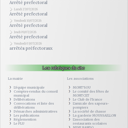
Arrêté prefectoral
Lundi 27/07/2026
Arrêté prefectoral
Vendredi 10/07/2026
Arrêté prefectoral
Jeudi 09/07/2026
Arrêté prefectoral
Vendredi 03/07/2026
arrêtés préfectoraux
Les rubriques du site
La mairie
Les associations
L'équipe municipale
MONT'SOU
Comptes-rendus du conseil
Le comité des fêtes de
municipal
MONTCET
Délibérations
Le Club de l'Irance
Convocations et liste des
L'amicale des sapeurs-
délibérations
pompiers
Démarches administratives
La société de chasse
Les publications
La garderie MOUSSAILLON
Réglemention
L'association des
Le PLU
restaurants scolaires
MIMI RANDO