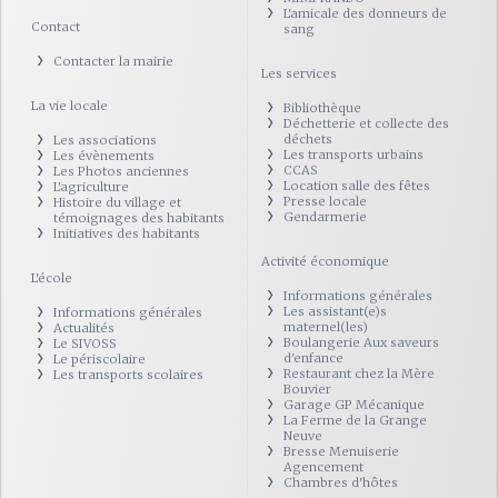
L'amicale des donneurs de
Contact
sang
Contacter la mairie
Les services
La vie locale
Bibliothèque
Déchetterie et collecte des
déchets
Les associations
Les transports urbains
Les évènements
CCAS
Les Photos anciennes
Location salle des fêtes
L'agriculture
Presse locale
Histoire du village et
Gendarmerie
témoignages des habitants
Initiatives des habitants
Activité économique
L'école
Informations générales
Les assistant(e)s
Informations générales
maternel(les)
Actualités
Boulangerie Aux saveurs
Le SIVOSS
d'enfance
Le périscolaire
Restaurant chez la Mère
Les transports scolaires
Bouvier
Garage GP Mécanique
La Ferme de la Grange
Neuve
Bresse Menuiserie
Agencement
Chambres d'hôtes