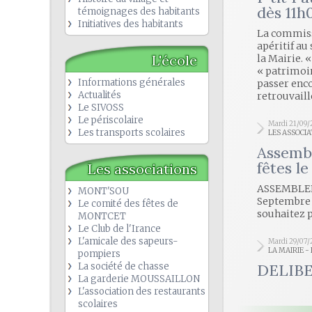
dès 11h
témoignages des habitants
Initiatives des habitants
La commiss
apéritif au 
L'école
la Mairie. 
« patrimoin
Informations générales
passer enc
Actualités
retrouvaill
Le SIVOSS
Le périscolaire
Mardi 21/09/
Les transports scolaires
LES ASSOCIA
Assembl
fêtes l
Les associations
ASSEMBLE
MONT'SOU
Septembre 
Le comité des fêtes de
souhaitez p
MONTCET
Le Club de l'Irance
L'amicale des sapeurs-
Mardi 29/07/
LA MAIRIE -
pompiers
La société de chasse
DELIBE
La garderie MOUSSAILLON
L'association des restaurants
scolaires