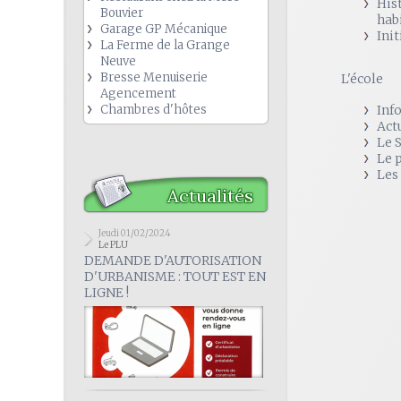
His
Bouvier
hab
Garage GP Mécanique
Init
La Ferme de la Grange
Neuve
Bresse Menuiserie
L'école
Agencement
Chambres d'hôtes
Inf
Act
Le 
Le 
Les
Actualités
Jeudi 01/02/2024
Le PLU
DEMANDE D'AUTORISATION
D'URBANISME : TOUT EST EN
LIGNE !