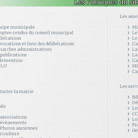
Les rubriques du sit
e
Les asso
quipe municipale
M
ptes-rendus du conseil municipal
Le
ibérations
Le
vocations et liste des délibérations
L'
arches administratives
La
 publications
La
lemention
L'
PLU
MI
L'
Les serv
tacter la mairie
Bi
Dé
ale
Le
CC
 associations
Lo
 évènements
Pr
 Photos anciennes
Ge
griculture