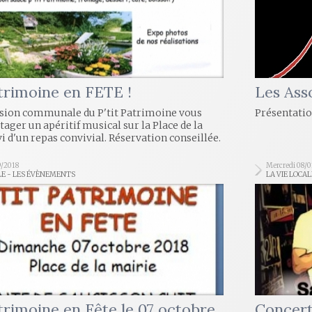
atrimoine en FETE !
Les Ass
ion communale du P'tit Patrimoine vous
Présentatio
rtager un apéritif musical sur la Place de la
vi d'un repas convivial. Réservation conseillée.
9/2018
Mercredi 08/
LE - LES ÉVÈNEMENTS
LA VIE LOCA
atrimoine en Fête le 07 octobre
Concert