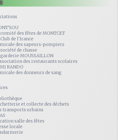
e
ciations
ONT'SOU
 comité des fêtes de MONTCET
 Club de l'Irance
amicale des sapeurs-pompiers
 société de chasse
 garderie MOUSSAILLON
association des restaurants scolaires
MI RANDO
amicale des donneurs de sang
ices
bliothèque
chetterie et collecte des déchets
s transports urbains
AS
cation salle des fêtes
esse locale
ndarmerie