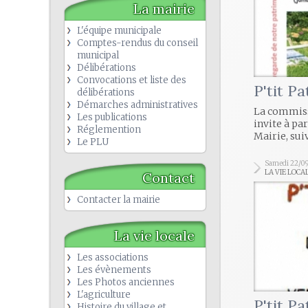
La mairie
L'équipe municipale
Comptes-rendus du conseil
municipal
Délibérations
Convocations et liste des
P'tit P
délibérations
Démarches administratives
La commiss
Les publications
invite à pa
Réglemention
Mairie, sui
Le PLU
Samedi 22/0
LA VIE LOCA
Contact
Contacter la mairie
La vie locale
Les associations
Les évènements
Les Photos anciennes
L'agriculture
P'tit P
Histoire du village et