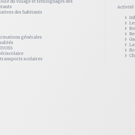
toire du village et témoignages des
itants
Activit
iatives des habitants
In
Le
Bo
Re
ormations générales
Ga
ualités
La
SIVOSS
Br
périscolaire
Ch
 transports scolaires