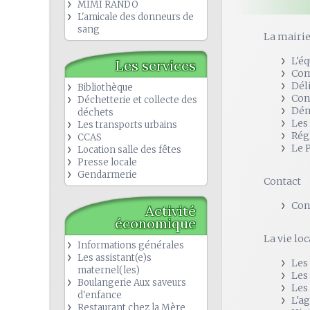
MIMI RANDO
L'amicale des donneurs de
sang
La mairi
L'é
Les services
Com
Dél
Bibliothèque
Con
Déchetterie et collecte des
Dém
déchets
Les
Les transports urbains
Rég
CCAS
Le 
Location salle des fêtes
Presse locale
Gendarmerie
Contact
Con
Activité
économique
La vie loc
Informations générales
Les assistant(e)s
Les
maternel(les)
Les
Boulangerie Aux saveurs
Les
d'enfance
L'a
Restaurant chez la Mère