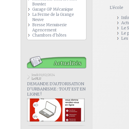
Bouvier
L'école
Garage GP Mécanique
La Ferme de la Grange
Inf
Neuve
Act
Bresse Menuiserie
Le 
Agencement
Le 
Chambres d'hôtes
Les
Actualités
Jeudi 01/02/2024
Le PLU
DEMANDE D'AUTORISATION
D'URBANISME : TOUT EST EN
LIGNE !