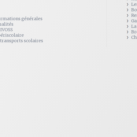
Le
Bo
Re
ormations générales
Ga
ualités
La
SIVOSS
Br
périscolaire
Ch
 transports scolaires