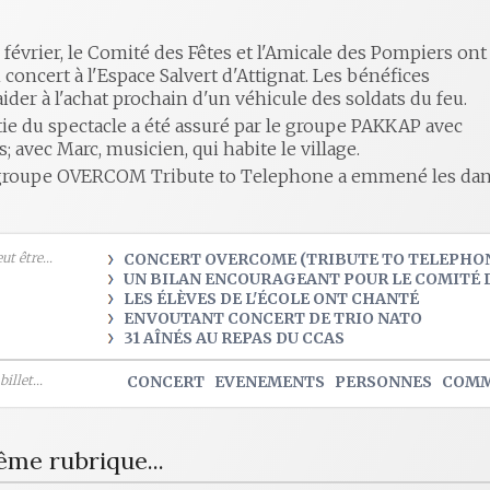
 février, le Comité des Fêtes et l'Amicale des Pompiers ont
concert à l'Espace Salvert d'Attignat. Les bénéfices
ider à l'achat prochain d'un véhicule des soldats du feu.
rtie du spectacle a été assuré par le groupe PAKKAP avec
s; avec Marc, musicien, qui habite le village.
 groupe OVERCOM Tribute to Telephone a emmené les dans
t être...
CONCERT OVERCOME (TRIBUTE TO TELEPHO
UN BILAN ENCOURAGEANT POUR LE COMITÉ 
LES ÉLÈVES DE L'ÉCOLE ONT CHANTÉ
ENVOUTANT CONCERT DE TRIO NATO
31 AÎNÉS AU REPAS DU CCAS
illet...
CONCERT
EVENEMENTS
PERSONNES
COM
ême rubrique...