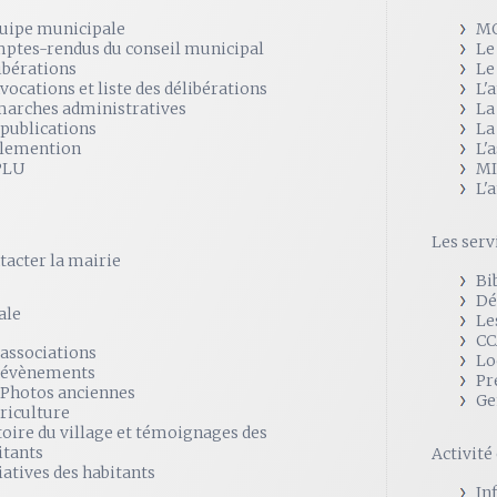
quipe municipale
M
ptes-rendus du conseil municipal
Le
ibérations
Le
vocations et liste des délibérations
L'
arches administratives
La
 publications
La
lemention
L'
PLU
MI
L'
Les serv
tacter la mairie
Bi
Dé
ale
Le
CC
 associations
Lo
 évènements
Pr
 Photos anciennes
Ge
griculture
toire du village et témoignages des
itants
Activit
iatives des habitants
In