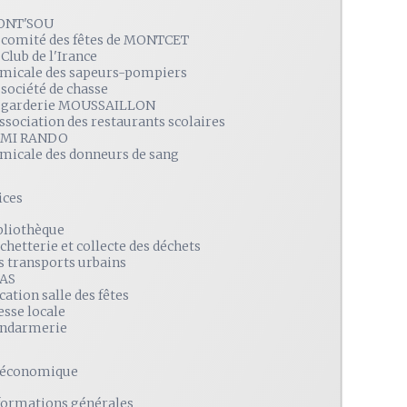
ONT'SOU
 comité des fêtes de MONTCET
 Club de l'Irance
amicale des sapeurs-pompiers
 société de chasse
 garderie MOUSSAILLON
association des restaurants scolaires
MI RANDO
amicale des donneurs de sang
ices
bliothèque
chetterie et collecte des déchets
s transports urbains
AS
cation salle des fêtes
esse locale
ndarmerie
é économique
formations générales