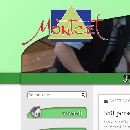
3
LA VIE LO
350 per
Accueil
Le samedi 8 fé
concert à Atti