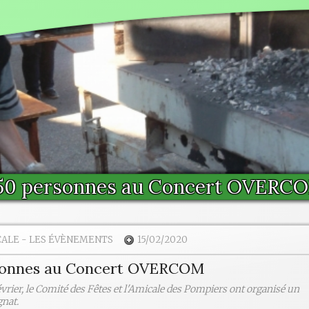
50 personnes au Concert OVERC
CALE
-
LES ÉVÈNEMENTS
15/02/2020
sonnes au Concert OVERCOM
vrier, le Comité des Fêtes et l'Amicale des Pompiers ont organisé un
gnat.