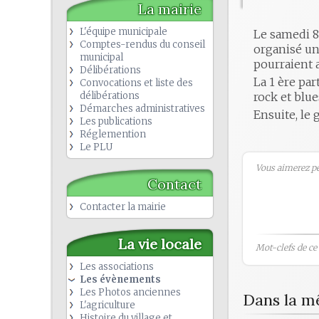
La mairie
L'équipe municipale
Le samedi 8
Comptes-rendus du conseil
organisé un 
municipal
pourraient a
Délibérations
La 1 ère pa
Convocations et liste des
délibérations
rock et blue
Démarches administratives
Ensuite, le
Les publications
Réglemention
Le PLU
Vous aimerez peu
Contact
Contacter la mairie
La vie locale
Mot-clefs de ce b
Les associations
Les évènements
Les Photos anciennes
Dans la m
L'agriculture
Histoire du village et