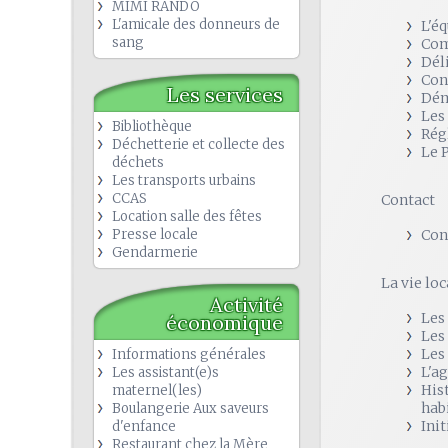
MIMI RANDO
L'amicale des donneurs de
L'é
sang
Com
Dél
Con
Les services
Dém
Les
Bibliothèque
Rég
Déchetterie et collecte des
Le 
déchets
Les transports urbains
CCAS
Contact
Location salle des fêtes
Presse locale
Con
Gendarmerie
La vie loc
Activité
Les
économique
Les
Les
Informations générales
L'a
Les assistant(e)s
His
maternel(les)
hab
Boulangerie Aux saveurs
Init
d'enfance
Restaurant chez la Mère