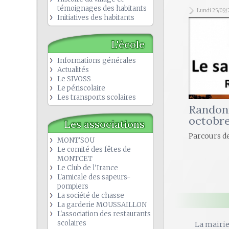
témoignages des habitants
Lundi 25/09/
Initiatives des habitants
L'école
Informations générales
Actualités
Le SIVOSS
Le périscolaire
Les transports scolaires
Randon
octobr
Les associations
Parcours de
MONT'SOU
Le comité des fêtes de
MONTCET
Le Club de l'Irance
L'amicale des sapeurs-
pompiers
La société de chasse
La garderie MOUSSAILLON
L'association des restaurants
scolaires
La mairi