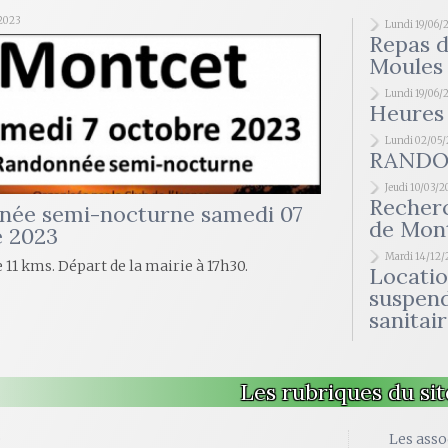
2023
Lundi 19/06/
Repas d
Moules 
Lundi 19/06/
Heures 
Lundi 02/05
RANDO
Jeudi 10/03/
Recherc
née semi-nocturne samedi 07
de Mont
e 2023
Mardi 14/12/
 11 kms. Départ de la mairie à 17h30.
Location
suspend
sanitai
Les rubriques du sit
e
Les asso