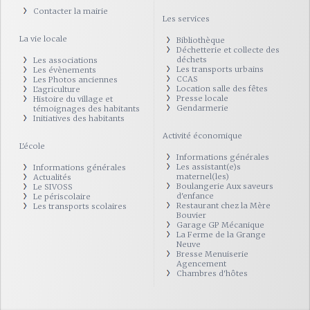
Contacter la mairie
Les services
La vie locale
Bibliothèque
Déchetterie et collecte des
déchets
Les associations
Les transports urbains
Les évènements
CCAS
Les Photos anciennes
Location salle des fêtes
L'agriculture
Presse locale
Histoire du village et
Gendarmerie
témoignages des habitants
Initiatives des habitants
Activité économique
L'école
Informations générales
Les assistant(e)s
Informations générales
maternel(les)
Actualités
Boulangerie Aux saveurs
Le SIVOSS
d'enfance
Le périscolaire
Restaurant chez la Mère
Les transports scolaires
Bouvier
Garage GP Mécanique
La Ferme de la Grange
Neuve
Bresse Menuiserie
Agencement
Chambres d'hôtes