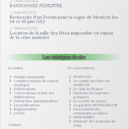
Lundi 02/05/2022
RANDONNEE PEDESTRE
Jeudi 10/03/2022
Recherche d'un Forain pour la vogue de Montcet les
04 et 05 juin 2022
Mardi 14/12/2021
Location de la salle des fêtes suspendue en raison
de la crise sanitaire
Les rubriques du site
La mairie
Les associations
L'équipe municipale
MONT'SOU
Comptes-rendus du conseil
Le comité des fêtes de
municipal
MONTCET
Délibérations
Le Club de l'Irance
Convocations et liste des
L'amicale des sapeurs-
délibérations
pompiers
Démarches administratives
La société de chasse
Les publications
La garderie MOUSSAILLON
Réglemention
L'association des
Le PLU
restaurants scolaires
MIMI RANDO
L'amicale des donneurs de
Contact
sang