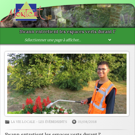
Swann entretient les espaces verts durant l'
LA VIE LOCALE
-
LES ÉVÈNEMENTS
01/08/2018
Swann entretient les espaces verts durant l'