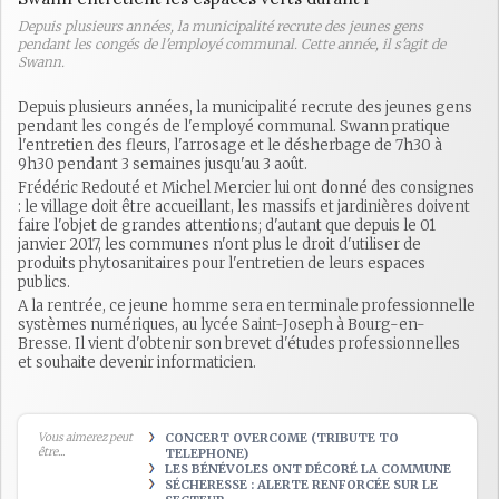
Depuis plusieurs années, la municipalité recrute des jeunes gens
pendant les congés de l'employé communal. Cette année, il s'agit de
Swann.
Depuis plusieurs années, la municipalité recrute des jeunes gens
pendant les congés de l'employé communal. Swann pratique
l'entretien des fleurs, l'arrosage et le désherbage de 7h30 à
9h30 pendant 3 semaines jusqu'au 3 août.
Frédéric Redouté et Michel Mercier lui ont donné des consignes
: le village doit être accueillant, les massifs et jardinières doivent
faire l'objet de grandes attentions; d'autant que depuis le 01
janvier 2017, les communes n'ont plus le droit d'utiliser de
produits phytosanitaires pour l'entretien de leurs espaces
publics.
A la rentrée, ce jeune homme sera en terminale professionnelle
systèmes numériques, au lycée Saint-Joseph à Bourg-en-
Bresse. Il vient d'obtenir son brevet d'études professionnelles
et souhaite devenir informaticien.
Vous aimerez peut
CONCERT OVERCOME (TRIBUTE TO
être...
TELEPHONE)
LES BÉNÉVOLES ONT DÉCORÉ LA COMMUNE
SÉCHERESSE : ALERTE RENFORCÉE SUR LE