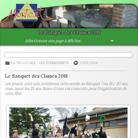
Le Banquet des Classes 2018
LA VIE LOCALE
-
LES ÉVÈNEMENTS
27/01/2018
Le Banquet des Classes 2018
Les jeunes sont très nombreux cette année au Banquet ! les 18 / 20 ans,
mais aussi les 25 ans.Bravo à tous ces conscrits pour l'organisation de
cette fête.