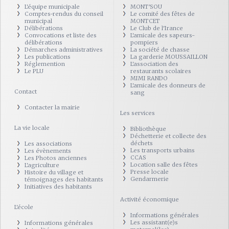
L'équipe municipale
MONT'SOU
Comptes-rendus du conseil
Le comité des fêtes de
municipal
MONTCET
Délibérations
Le Club de l'Irance
Convocations et liste des
L'amicale des sapeurs-
délibérations
pompiers
Démarches administratives
La société de chasse
Les publications
La garderie MOUSSAILLON
Réglemention
L'association des
Le PLU
restaurants scolaires
MIMI RANDO
L'amicale des donneurs de
Contact
sang
Contacter la mairie
Les services
La vie locale
Bibliothèque
Déchetterie et collecte des
déchets
Les associations
Les transports urbains
Les évènements
CCAS
Les Photos anciennes
Location salle des fêtes
L'agriculture
Presse locale
Histoire du village et
Gendarmerie
témoignages des habitants
Initiatives des habitants
Activité économique
L'école
Informations générales
Les assistant(e)s
Informations générales