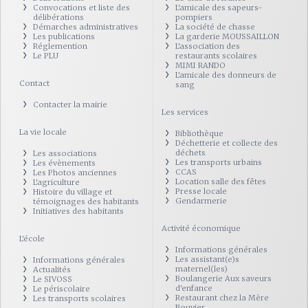
Convocations et liste des
L'amicale des sapeurs-
délibérations
pompiers
Démarches administratives
La société de chasse
Les publications
La garderie MOUSSAILLON
Réglemention
L'association des
Le PLU
restaurants scolaires
MIMI RANDO
L'amicale des donneurs de
Contact
sang
Contacter la mairie
Les services
La vie locale
Bibliothèque
Déchetterie et collecte des
déchets
Les associations
Les transports urbains
Les évènements
CCAS
Les Photos anciennes
Location salle des fêtes
L'agriculture
Presse locale
Histoire du village et
Gendarmerie
témoignages des habitants
Initiatives des habitants
Activité économique
L'école
Informations générales
Les assistant(e)s
Informations générales
maternel(les)
Actualités
Boulangerie Aux saveurs
Le SIVOSS
d'enfance
Le périscolaire
Restaurant chez la Mère
Les transports scolaires
Bouvier