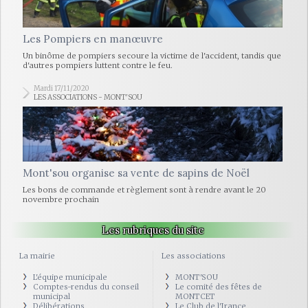
Les Pompiers en manœuvre
Un binôme de pompiers secoure la victime de l'accident, tandis que
d'autres pompiers luttent contre le feu.
Mardi 17/11/2020
LES ASSOCIATIONS - MONT'SOU
Mont'sou organise sa vente de sapins de Noël
Les bons de commande et règlement sont à rendre avant le 20
novembre prochain
Les rubriques du site
La mairie
Les associations
L'équipe municipale
MONT'SOU
Comptes-rendus du conseil
Le comité des fêtes de
municipal
MONTCET
Délibérations
Le Club de l'Irance