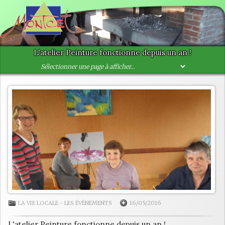
L'atelier Peinture fonctionne depuis un an !
LA VIE LOCALE
-
LES ÉVÈNEMENTS
16/05/2016
L'atelier Peinture fonctionne depuis un an !