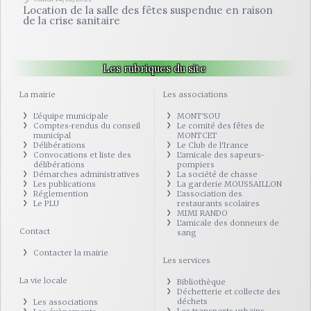
Location de la salle des fêtes suspendue en raison
de la crise sanitaire
Les rubriques du site
La mairie
Les associations
L'équipe municipale
MONT'SOU
Comptes-rendus du conseil
Le comité des fêtes de
municipal
MONTCET
Délibérations
Le Club de l'Irance
Convocations et liste des
L'amicale des sapeurs-
délibérations
pompiers
Démarches administratives
La société de chasse
Les publications
La garderie MOUSSAILLON
Réglemention
L'association des
Le PLU
restaurants scolaires
MIMI RANDO
L'amicale des donneurs de
Contact
sang
Contacter la mairie
Les services
La vie locale
Bibliothèque
Déchetterie et collecte des
déchets
Les associations