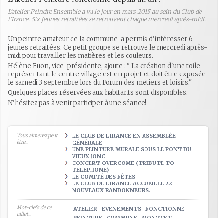
L'atelier Peindre Ensemble a vu le jour en mars 2015 au sein du Club de
l'Irance. Six jeunes retraitées se retrouvent chaque mercredi après-midi.
Un peintre amateur de la commune a permis d'intéresser 6
jeunes retraitées. Ce petit groupe se retrouve le mercredi après-
midi pour travailler les matières et les couleurs.
Hélène Buon, vice-présidente, ajoute : " La création d'une toile
représentant le centre village est en projet et doit être exposée
le samedi 3 septembre lors du Forum des métiers et loisirs."
Quelques places réservées aux habitants sont disponibles.
N'hésitez pas à venir participer à une séance!
Vous aimerez peut
LE CLUB DE L'IRANCE EN ASSEMBLÉE
être...
GÉNÉRALE
UNE PEINTURE MURALE SOUS LE PONT DU
VIEUX JONC
CONCERT OVERCOME (TRIBUTE TO
TELEPHONE)
LE COMITÉ DES FÊTES
LE CLUB DE L'IRANCE ACCUEILLE 22
NOUVEAUX RANDONNEURS.
Mot-clefs de ce
ATELIER
EVENEMENTS
FONCTIONNE
billet...
PEINTURE
COMMUNE
MONTCET