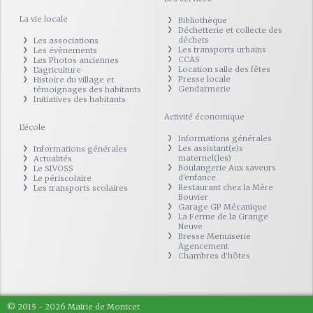
La vie locale
Bibliothèque
Déchetterie et collecte des
déchets
Les associations
Les transports urbains
Les évènements
CCAS
Les Photos anciennes
Location salle des fêtes
L'agriculture
Presse locale
Histoire du village et
Gendarmerie
témoignages des habitants
Initiatives des habitants
Activité économique
L'école
Informations générales
Les assistant(e)s
Informations générales
maternel(les)
Actualités
Boulangerie Aux saveurs
Le SIVOSS
d'enfance
Le périscolaire
Restaurant chez la Mère
Les transports scolaires
Bouvier
Garage GP Mécanique
La Ferme de la Grange
Neuve
Bresse Menuiserie
Agencement
Chambres d'hôtes
© 2015 - 2026 Mairie de Montcet