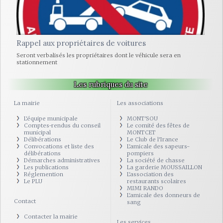
Rappel aux propriétaires de voitures
Seront verbalisés les propriétaires dont le véhicule sera en
stationnement
Les rubriques du site
La mairie
Les associations
L'équipe municipale
MONT'SOU
Comptes-rendus du conseil
Le comité des fêtes de
municipal
MONTCET
Délibérations
Le Club de l'Irance
Convocations et liste des
L'amicale des sapeurs-
délibérations
pompiers
Démarches administratives
La société de chasse
Les publications
La garderie MOUSSAILLON
Réglemention
L'association des
Le PLU
restaurants scolaires
MIMI RANDO
L'amicale des donneurs de
Contact
sang
Contacter la mairie
Les services