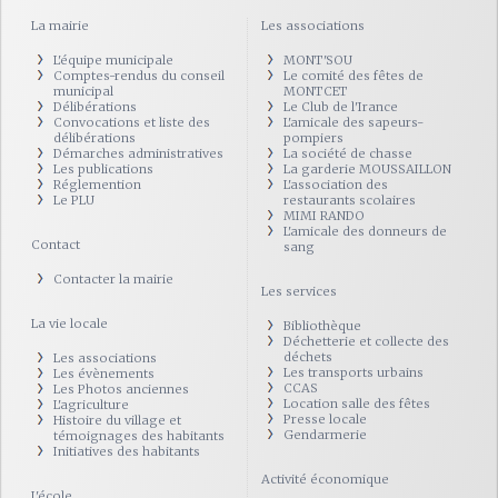
La mairie
Les associations
L'équipe municipale
MONT'SOU
Comptes-rendus du conseil
Le comité des fêtes de
municipal
MONTCET
Délibérations
Le Club de l'Irance
Convocations et liste des
L'amicale des sapeurs-
délibérations
pompiers
Démarches administratives
La société de chasse
Les publications
La garderie MOUSSAILLON
Réglemention
L'association des
Le PLU
restaurants scolaires
MIMI RANDO
L'amicale des donneurs de
Contact
sang
Contacter la mairie
Les services
La vie locale
Bibliothèque
Déchetterie et collecte des
déchets
Les associations
Les transports urbains
Les évènements
CCAS
Les Photos anciennes
Location salle des fêtes
L'agriculture
Presse locale
Histoire du village et
Gendarmerie
témoignages des habitants
Initiatives des habitants
Activité économique
L'école