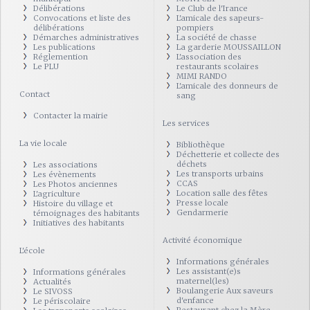
Délibérations
Le Club de l'Irance
Convocations et liste des
L'amicale des sapeurs-
délibérations
pompiers
Démarches administratives
La société de chasse
Les publications
La garderie MOUSSAILLON
Réglemention
L'association des
Le PLU
restaurants scolaires
MIMI RANDO
L'amicale des donneurs de
Contact
sang
Contacter la mairie
Les services
La vie locale
Bibliothèque
Déchetterie et collecte des
déchets
Les associations
Les transports urbains
Les évènements
CCAS
Les Photos anciennes
Location salle des fêtes
L'agriculture
Presse locale
Histoire du village et
Gendarmerie
témoignages des habitants
Initiatives des habitants
Activité économique
L'école
Informations générales
Les assistant(e)s
Informations générales
maternel(les)
Actualités
Boulangerie Aux saveurs
Le SIVOSS
d'enfance
Le périscolaire