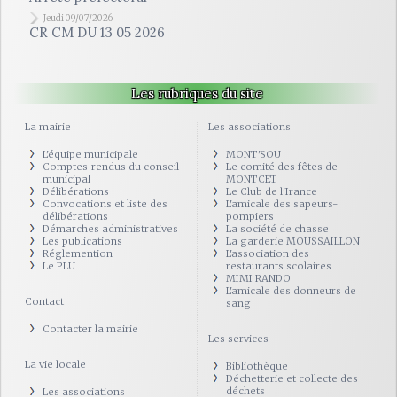
Jeudi 09/07/2026
CR CM DU 13 05 2026
Les rubriques du site
La mairie
Les associations
L'équipe municipale
MONT'SOU
Comptes-rendus du conseil
Le comité des fêtes de
municipal
MONTCET
Délibérations
Le Club de l'Irance
Convocations et liste des
L'amicale des sapeurs-
délibérations
pompiers
Démarches administratives
La société de chasse
Les publications
La garderie MOUSSAILLON
Réglemention
L'association des
Le PLU
restaurants scolaires
MIMI RANDO
L'amicale des donneurs de
Contact
sang
Contacter la mairie
Les services
La vie locale
Bibliothèque
Déchetterie et collecte des
déchets
Les associations