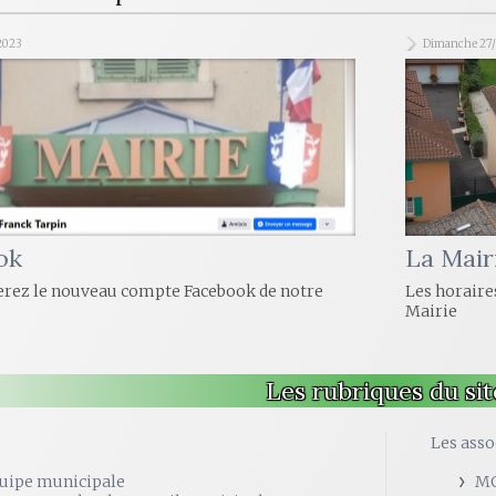
2023
Dimanche 27/
ok
La Mair
erez le nouveau compte Facebook de notre
Les horaires
Mairie
Les rubriques du sit
e
Les asso
quipe municipale
M