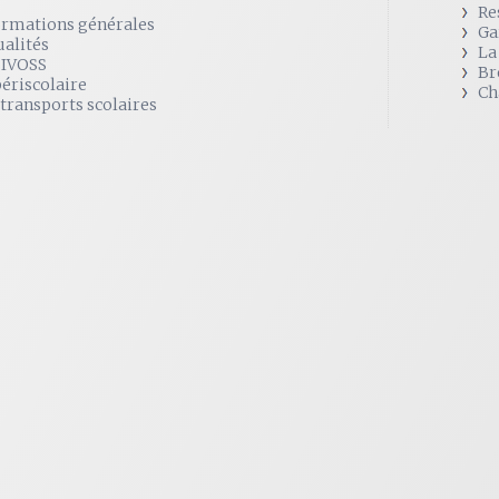
Re
ormations générales
Ga
ualités
La
SIVOSS
Br
périscolaire
Ch
 transports scolaires