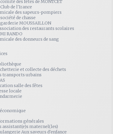
 comité des fêtes de MONTCET
 Club de l'Irance
amicale des sapeurs-pompiers
 société de chasse
 garderie MOUSSAILLON
association des restaurants scolaires
MI RANDO
amicale des donneurs de sang
ices
bliothèque
chetterie et collecte des déchets
s transports urbains
AS
cation salle des fêtes
esse locale
ndarmerie
é économique
formations générales
s assistant(e)s maternel(les)
ulangerie Aux saveurs d'enfance