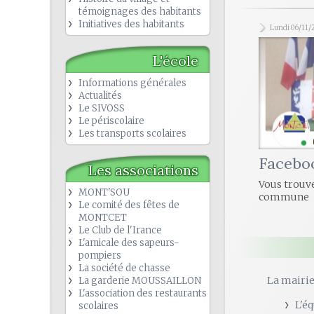
témoignages des habitants
Initiatives des habitants
Lundi 06/11/
L'école
Informations générales
Actualités
Le SIVOSS
Le périscolaire
Les transports scolaires
Facebo
Les associations
Vous trouv
MONT'SOU
commune
Le comité des fêtes de
MONTCET
Le Club de l'Irance
L'amicale des sapeurs-
pompiers
La société de chasse
La mairi
La garderie MOUSSAILLON
L'association des restaurants
L'é
scolaires