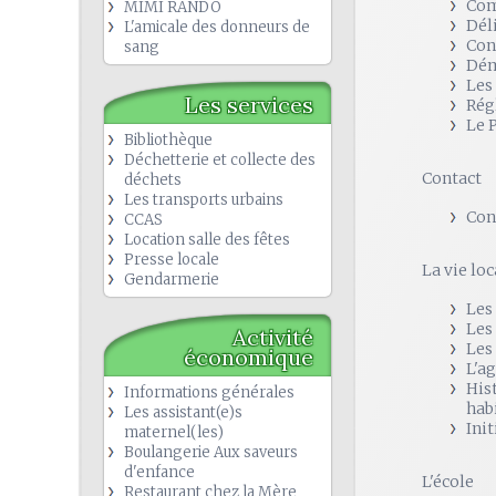
Com
MIMI RANDO
Dél
L'amicale des donneurs de
Con
sang
Dém
Les
Les services
Rég
Le 
Bibliothèque
Déchetterie et collecte des
Contact
déchets
Les transports urbains
Con
CCAS
Location salle des fêtes
Presse locale
La vie loc
Gendarmerie
Les
Les
Activité
Les
économique
L'a
His
Informations générales
hab
Les assistant(e)s
Init
maternel(les)
Boulangerie Aux saveurs
d'enfance
L'école
Restaurant chez la Mère