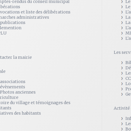
ptes-rendus du conseil municipal
Le
ibérations
Le
vocations et liste des délibérations
L'
arches administratives
La
 publications
La
lemention
L'
PLU
MI
L'
Les serv
tacter la mairie
Bi
Dé
ale
Le
CC
 associations
Lo
 évènements
Pr
 Photos anciennes
Ge
griculture
toire du village et témoignages des
itants
Activit
iatives des habitants
In
Le
Bo