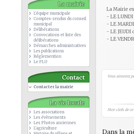
La mairie
La Mairie es
L'équipe municipale
- LE LUNDI
Comptes-rendus du conseil
- LE MARDI
municipal
Délibérations
- LE JEUDI 
Convocations et liste des
- LE VENDR
délibérations
Démarches administratives
Les publications
Réglemention
Le PLU
Contact
Vous aimerez peu
Contacter la mairie
La vie locale
Mot-clefs de ce b
Les associations
Les évènements
Les Photos anciennes
L'agriculture
Dans la m
Histoire du village et