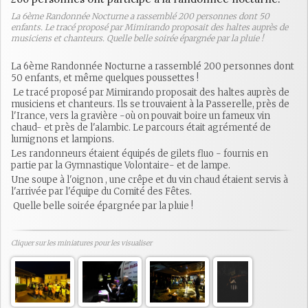
La 6ème Randonnée Nocturne a rassemblé 200 personnes dont 50
enfants. Le tracé proposé par Mimirando proposait des haltes auprès de
musiciens et chanteurs. Quelle belle soirée épargnée par la pluie !
La 6ème Randonnée Nocturne a rassemblé 200 personnes dont
50 enfants, et même quelques poussettes !
Le tracé proposé par Mimirando proposait des haltes auprès de
musiciens et chanteurs. Ils se trouvaient à la Passerelle, près de
l'Irance, vers la gravière -où on pouvait boire un fameux vin
chaud- et près de l'alambic. Le parcours était agrémenté de
lumignons et lampions.
Les randonneurs étaient équipés de gilets fluo - fournis en
partie par la Gymnastique Volontaire- et de lampe.
Une soupe à l'oignon , une crêpe et du vin chaud étaient servis à
l'arrivée par l'équipe du Comité des Fêtes.
Quelle belle soirée épargnée par la pluie !
Cliquer sur les miniatures pour les visualiser