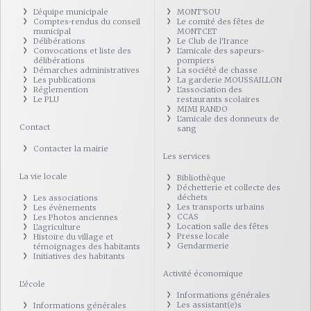
L'équipe municipale
MONT'SOU
Comptes-rendus du conseil
Le comité des fêtes de
municipal
MONTCET
Délibérations
Le Club de l'Irance
Convocations et liste des
L'amicale des sapeurs-
délibérations
pompiers
Démarches administratives
La société de chasse
Les publications
La garderie MOUSSAILLON
Réglemention
L'association des
Le PLU
restaurants scolaires
MIMI RANDO
L'amicale des donneurs de
Contact
sang
Contacter la mairie
Les services
La vie locale
Bibliothèque
Déchetterie et collecte des
déchets
Les associations
Les transports urbains
Les évènements
CCAS
Les Photos anciennes
Location salle des fêtes
L'agriculture
Presse locale
Histoire du village et
Gendarmerie
témoignages des habitants
Initiatives des habitants
Activité économique
L'école
Informations générales
Les assistant(e)s
Informations générales