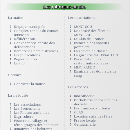
Les rubriques du site
La mairie
Les associations
L'équipe municipale
MONT'SOU
Comptes-rendus du conseil
Le comité des fêtes de
municipal
MONTCET
Délibérations
Le Club de l'Irance
Convocations et liste des
L'amicale des sapeurs-
délibérations
pompiers
Démarches administratives
La société de chasse
Les publications
La garderie MOUSSAILLON
Réglemention
L'association des
Le PLU
restaurants scolaires
MIMI RANDO
L'amicale des donneurs de
Contact
sang
Contacter la mairie
Les services
La vie locale
Bibliothèque
Déchetterie et collecte des
déchets
Les associations
Les transports urbains
Les évènements
CCAS
Les Photos anciennes
Location salle des fêtes
L'agriculture
Presse locale
Histoire du village et
Gendarmerie
témoignages des habitants
Initiatives des habitants