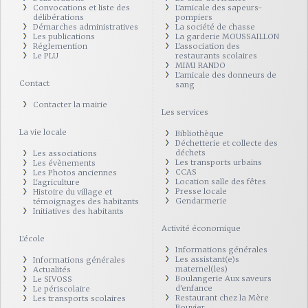
Convocations et liste des
L'amicale des sapeurs-
délibérations
pompiers
Démarches administratives
La société de chasse
Les publications
La garderie MOUSSAILLON
Réglemention
L'association des
Le PLU
restaurants scolaires
MIMI RANDO
L'amicale des donneurs de
Contact
sang
Contacter la mairie
Les services
La vie locale
Bibliothèque
Déchetterie et collecte des
déchets
Les associations
Les transports urbains
Les évènements
CCAS
Les Photos anciennes
Location salle des fêtes
L'agriculture
Presse locale
Histoire du village et
Gendarmerie
témoignages des habitants
Initiatives des habitants
Activité économique
L'école
Informations générales
Les assistant(e)s
Informations générales
maternel(les)
Actualités
Boulangerie Aux saveurs
Le SIVOSS
d'enfance
Le périscolaire
Restaurant chez la Mère
Les transports scolaires
Bouvier