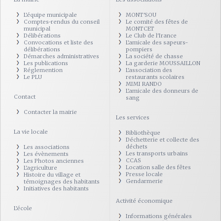
L'équipe municipale
MONT'SOU
Comptes-rendus du conseil
Le comité des fêtes de
municipal
MONTCET
Délibérations
Le Club de l'Irance
Convocations et liste des
L'amicale des sapeurs-
délibérations
pompiers
Démarches administratives
La société de chasse
Les publications
La garderie MOUSSAILLON
Réglemention
L'association des
Le PLU
restaurants scolaires
MIMI RANDO
L'amicale des donneurs de
Contact
sang
Contacter la mairie
Les services
La vie locale
Bibliothèque
Déchetterie et collecte des
déchets
Les associations
Les transports urbains
Les évènements
CCAS
Les Photos anciennes
Location salle des fêtes
L'agriculture
Presse locale
Histoire du village et
Gendarmerie
témoignages des habitants
Initiatives des habitants
Activité économique
L'école
Informations générales