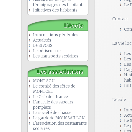
Le 
témoignages des habitants
Initiatives des habitants
Contact
L'école
Con
Informations générales
Actualités
La vie loc
Le SIVOSS
Le périscolaire
Les
Les transports scolaires
Les
Les
L'a
Les associations
His
hab
MONT'SOU
Init
Le comité des fêtes de
MONTCET
Le Club de l'Irance
L'école
L'amicale des sapeurs-
pompiers
Inf
La société de chasse
Act
La garderie MOUSSAILLON
Le 
L'association des restaurants
Le 
scolaires
Les