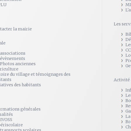
PLU
MI
L'
Les serv
tacter la mairie
Bi
Dé
ale
Le
CC
 associations
Lo
 évènements
Pr
 Photos anciennes
Ge
griculture
toire du village et témoignages des
itants
Activit
iatives des habitants
In
Le
Bo
Re
ormations générales
Ga
ualités
La
SIVOSS
Br
périscolaire
Ch
 transports scolaires