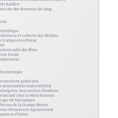
MI RANDO
amicale des donneurs de sang
ices
bliothèque
chetterie et collecte des déchets
s transports urbains
AS
cation salle des fêtes
esse locale
ndarmerie
é économique
formations générales
s assistant(e)s maternel(les)
ulangerie Aux saveurs d'enfance
staurant chez la Mère Bouvier
rage GP Mécanique
 Ferme de la Grange Neuve
esse Menuiserie Agencement
ambres d'hôtes