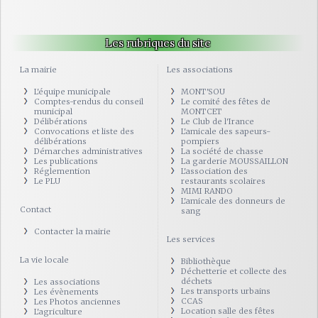
Les rubriques du site
La mairie
Les associations
L'équipe municipale
MONT'SOU
Comptes-rendus du conseil
Le comité des fêtes de
municipal
MONTCET
Délibérations
Le Club de l'Irance
Convocations et liste des
L'amicale des sapeurs-
délibérations
pompiers
Démarches administratives
La société de chasse
Les publications
La garderie MOUSSAILLON
Réglemention
L'association des
Le PLU
restaurants scolaires
MIMI RANDO
L'amicale des donneurs de
Contact
sang
Contacter la mairie
Les services
La vie locale
Bibliothèque
Déchetterie et collecte des
déchets
Les associations
Les transports urbains
Les évènements
CCAS
Les Photos anciennes
Location salle des fêtes
L'agriculture