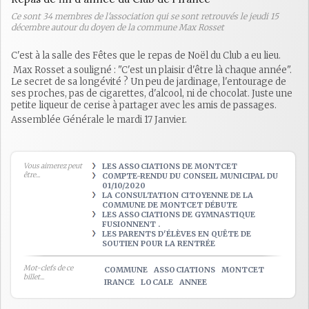
Ce sont 34 membres de l'association qui se sont retrouvés le jeudi 15
décembre autour du doyen de la commune Max Rosset
C'est à la salle des Fêtes que le repas de Noël du Club a eu lieu.
Max Rosset a souligné : "C'est un plaisir d'être là chaque année".
Le secret de sa longévité ? Un peu de jardinage, l'entourage de
ses proches, pas de cigarettes, d'alcool, ni de chocolat. Juste une
petite liqueur de cerise à partager avec les amis de passages.
Assemblée Générale le mardi 17 Janvier.
Vous aimerez peut
LES ASSOCIATIONS DE MONTCET
être...
COMPTE-RENDU DU CONSEIL MUNICIPAL DU
01/10/2020
LA CONSULTATION CITOYENNE DE LA
COMMUNE DE MONTCET DÉBUTE
LES ASSOCIATIONS DE GYMNASTIQUE
FUSIONNENT .
LES PARENTS D'ÉLÈVES EN QUÊTE DE
SOUTIEN POUR LA RENTRÉE
Mot-clefs de ce
COMMUNE
ASSOCIATIONS
MONTCET
billet...
IRANCE
LOCALE
ANNEE