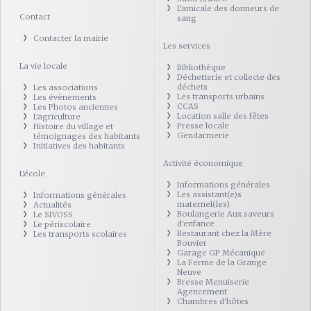
L'amicale des donneurs de
Contact
sang
Contacter la mairie
Les services
La vie locale
Bibliothèque
Déchetterie et collecte des
déchets
Les associations
Les transports urbains
Les évènements
CCAS
Les Photos anciennes
Location salle des fêtes
L'agriculture
Presse locale
Histoire du village et
Gendarmerie
témoignages des habitants
Initiatives des habitants
Activité économique
L'école
Informations générales
Les assistant(e)s
Informations générales
maternel(les)
Actualités
Boulangerie Aux saveurs
Le SIVOSS
d'enfance
Le périscolaire
Restaurant chez la Mère
Les transports scolaires
Bouvier
Garage GP Mécanique
La Ferme de la Grange
Neuve
Bresse Menuiserie
Agencement
Chambres d'hôtes