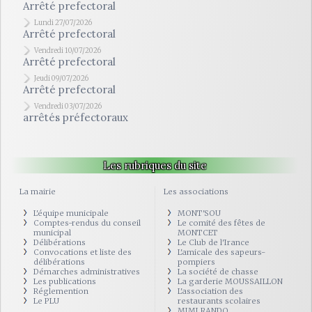
Arrêté prefectoral
Lundi 27/07/2026
Arrêté prefectoral
Vendredi 10/07/2026
Arrêté prefectoral
Jeudi 09/07/2026
Arrêté prefectoral
Vendredi 03/07/2026
arrêtés préfectoraux
Les rubriques du site
La mairie
Les associations
L'équipe municipale
MONT'SOU
Comptes-rendus du conseil
Le comité des fêtes de
municipal
MONTCET
Délibérations
Le Club de l'Irance
Convocations et liste des
L'amicale des sapeurs-
délibérations
pompiers
Démarches administratives
La société de chasse
Les publications
La garderie MOUSSAILLON
Réglemention
L'association des
Le PLU
restaurants scolaires
MIMI RANDO