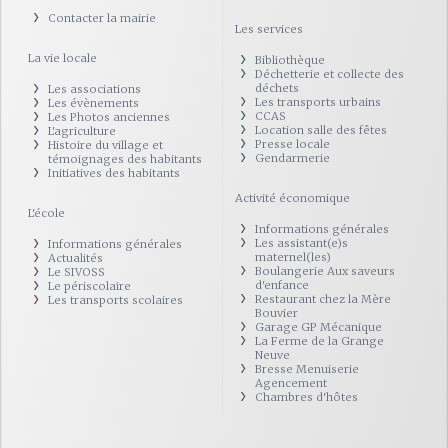
Contacter la mairie
Les services
La vie locale
Bibliothèque
Déchetterie et collecte des
déchets
Les associations
Les transports urbains
Les évènements
CCAS
Les Photos anciennes
Location salle des fêtes
L'agriculture
Presse locale
Histoire du village et
Gendarmerie
témoignages des habitants
Initiatives des habitants
Activité économique
L'école
Informations générales
Les assistant(e)s
Informations générales
maternel(les)
Actualités
Boulangerie Aux saveurs
Le SIVOSS
d'enfance
Le périscolaire
Restaurant chez la Mère
Les transports scolaires
Bouvier
Garage GP Mécanique
La Ferme de la Grange
Neuve
Bresse Menuiserie
Agencement
Chambres d'hôtes