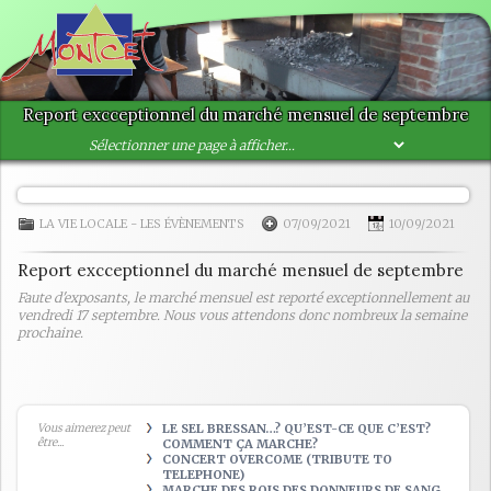
Report excceptionnel du marché mensuel de septembre
LA VIE LOCALE
-
LES ÉVÈNEMENTS
07/09/2021
10/09/2021
Report excceptionnel du marché mensuel de septembre
Faute d'exposants, le marché mensuel est reporté exceptionnellement au
vendredi 17 septembre. Nous vous attendons donc nombreux la semaine
prochaine.
Vous aimerez peut
LE SEL BRESSAN…? QU’EST-CE QUE C’EST?
être...
COMMENT ÇA MARCHE?
CONCERT OVERCOME (TRIBUTE TO
TELEPHONE)
MARCHE DES ROIS DES DONNEURS DE SANG