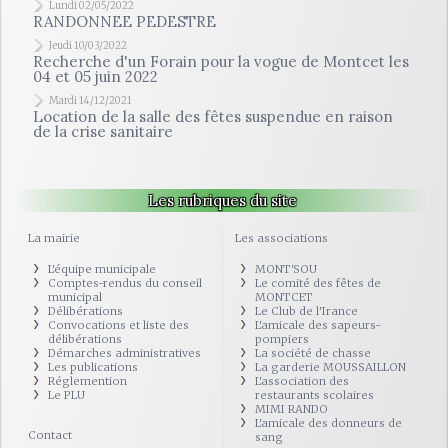
Lundi 02/05/2022
RANDONNEE PEDESTRE
Jeudi 10/03/2022
Recherche d'un Forain pour la vogue de Montcet les
04 et 05 juin 2022
Mardi 14/12/2021
Location de la salle des fêtes suspendue en raison
de la crise sanitaire
Les rubriques du site
La mairie
Les associations
L'équipe municipale
MONT'SOU
Comptes-rendus du conseil
Le comité des fêtes de
municipal
MONTCET
Délibérations
Le Club de l'Irance
Convocations et liste des
L'amicale des sapeurs-
délibérations
pompiers
Démarches administratives
La société de chasse
Les publications
La garderie MOUSSAILLON
Réglemention
L'association des
Le PLU
restaurants scolaires
MIMI RANDO
L'amicale des donneurs de
Contact
sang