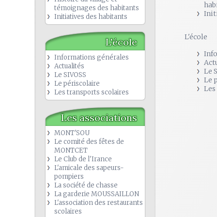
hab
témoignages des habitants
Init
Initiatives des habitants
L'école
L'école
Inf
Informations générales
Act
Actualités
Le 
Le SIVOSS
Le 
Le périscolaire
Les
Les transports scolaires
Les associations
MONT'SOU
Le comité des fêtes de
MONTCET
Le Club de l'Irance
L'amicale des sapeurs-
pompiers
La société de chasse
La garderie MOUSSAILLON
L'association des restaurants
scolaires