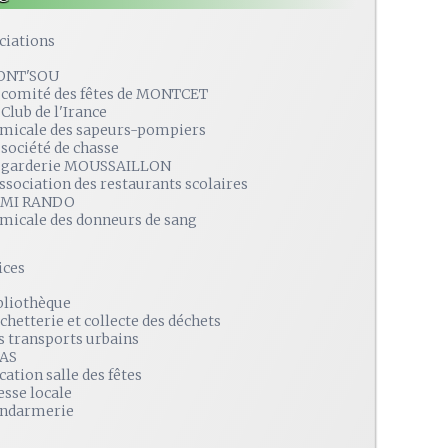
ciations
ONT'SOU
 comité des fêtes de MONTCET
 Club de l'Irance
amicale des sapeurs-pompiers
 société de chasse
 garderie MOUSSAILLON
association des restaurants scolaires
MI RANDO
amicale des donneurs de sang
ices
bliothèque
chetterie et collecte des déchets
s transports urbains
AS
cation salle des fêtes
esse locale
ndarmerie