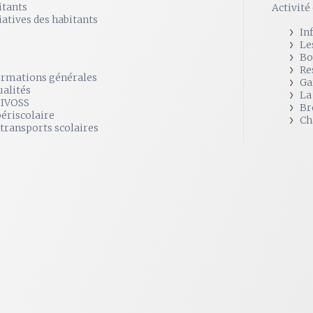
itants
Activit
iatives des habitants
In
Le
Bo
Re
ormations générales
Ga
ualités
La
SIVOSS
Br
périscolaire
Ch
 transports scolaires