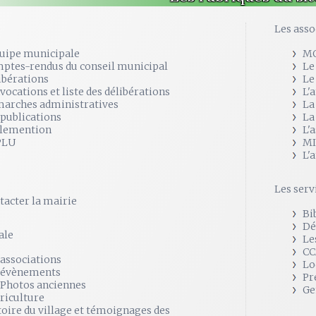
e
Les asso
quipe municipale
M
ptes-rendus du conseil municipal
Le
ibérations
Le
vocations et liste des délibérations
L'
arches administratives
La
 publications
La
lemention
L'
PLU
MI
L'
Les serv
tacter la mairie
Bi
Dé
ale
Le
CC
 associations
Lo
 évènements
Pr
 Photos anciennes
Ge
griculture
toire du village et témoignages des