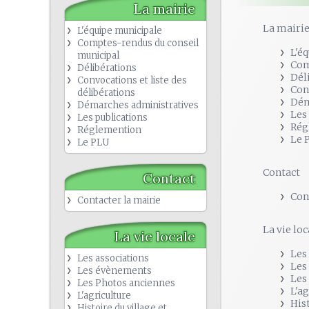
La mairie
La mairi
L'équipe municipale
Comptes-rendus du conseil
L'é
municipal
Com
Délibérations
Dél
Convocations et liste des
Con
délibérations
Dém
Démarches administratives
Les
Les publications
Rég
Réglemention
Le 
Le PLU
Contact
Contact
Con
Contacter la mairie
La vie loc
La vie locale
Les
Les associations
Les
Les évènements
Les
Les Photos anciennes
L'a
L'agriculture
His
Histoire du village et