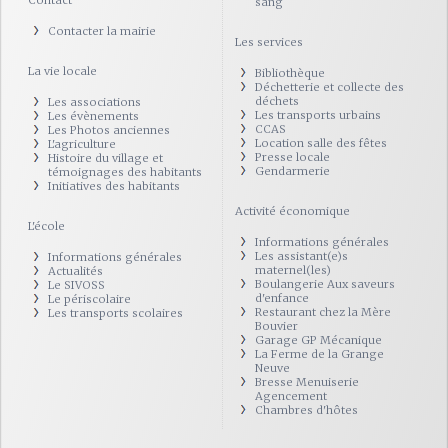
Contact
sang
Contacter la mairie
Les services
La vie locale
Bibliothèque
Déchetterie et collecte des
déchets
Les associations
Les transports urbains
Les évènements
CCAS
Les Photos anciennes
Location salle des fêtes
L'agriculture
Presse locale
Histoire du village et
Gendarmerie
témoignages des habitants
Initiatives des habitants
Activité économique
L'école
Informations générales
Les assistant(e)s
Informations générales
maternel(les)
Actualités
Boulangerie Aux saveurs
Le SIVOSS
d'enfance
Le périscolaire
Restaurant chez la Mère
Les transports scolaires
Bouvier
Garage GP Mécanique
La Ferme de la Grange
Neuve
Bresse Menuiserie
Agencement
Chambres d'hôtes