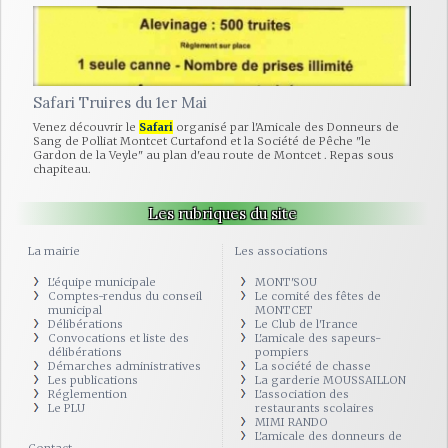
Safari Truires du 1er Mai
Venez découvrir le
Safari
organisé par l'Amicale des Donneurs de
Sang de Polliat Montcet Curtafond et la Société de Pêche "le
Gardon de la Veyle" au plan d'eau route de Montcet . Repas sous
chapiteau.
Les rubriques du site
La mairie
Les associations
L'équipe municipale
MONT'SOU
Comptes-rendus du conseil
Le comité des fêtes de
municipal
MONTCET
Délibérations
Le Club de l'Irance
Convocations et liste des
L'amicale des sapeurs-
délibérations
pompiers
Démarches administratives
La société de chasse
Les publications
La garderie MOUSSAILLON
Réglemention
L'association des
Le PLU
restaurants scolaires
MIMI RANDO
L'amicale des donneurs de