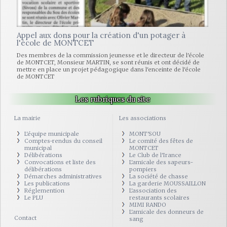
Appel aux dons pour la création d'un potager à
l'école de MONTCET
Des membres de la commission jeunesse et le directeur de l'école
de MONTCET, Monsieur MARTIN, se sont réunis et ont décidé de
mettre en place un projet pédagogique dans l'enceinte de l'école
de MONTCET
Les rubriques du site
La mairie
Les associations
L'équipe municipale
MONT'SOU
Comptes-rendus du conseil
Le comité des fêtes de
municipal
MONTCET
Délibérations
Le Club de l'Irance
Convocations et liste des
L'amicale des sapeurs-
délibérations
pompiers
Démarches administratives
La société de chasse
Les publications
La garderie MOUSSAILLON
Réglemention
L'association des
Le PLU
restaurants scolaires
MIMI RANDO
L'amicale des donneurs de
Contact
sang