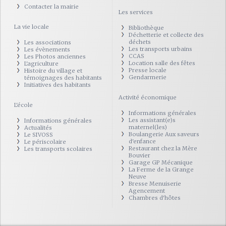
Contacter la mairie
Les services
La vie locale
Bibliothèque
Déchetterie et collecte des
déchets
Les associations
Les transports urbains
Les évènements
CCAS
Les Photos anciennes
Location salle des fêtes
L'agriculture
Presse locale
Histoire du village et
Gendarmerie
témoignages des habitants
Initiatives des habitants
Activité économique
L'école
Informations générales
Les assistant(e)s
Informations générales
maternel(les)
Actualités
Boulangerie Aux saveurs
Le SIVOSS
d'enfance
Le périscolaire
Restaurant chez la Mère
Les transports scolaires
Bouvier
Garage GP Mécanique
La Ferme de la Grange
Neuve
Bresse Menuiserie
Agencement
Chambres d'hôtes