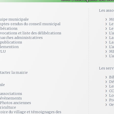
e
Les asso
quipe municipale
M
ptes-rendus du conseil municipal
Le
ibérations
Le
vocations et liste des délibérations
L'
arches administratives
La
 publications
La
lemention
L'
PLU
MI
L'
Les serv
tacter la mairie
Bi
Dé
ale
Le
CC
 associations
Lo
 évènements
Pr
 Photos anciennes
Ge
griculture
toire du village et témoignages des