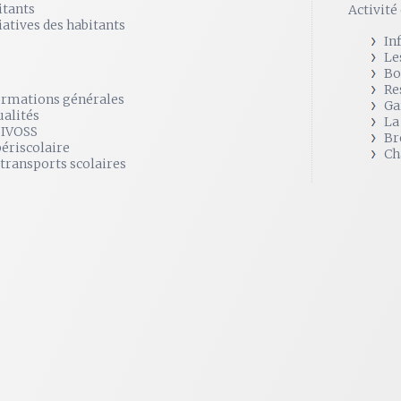
itants
Activit
iatives des habitants
In
Le
Bo
Re
ormations générales
Ga
ualités
La
SIVOSS
Br
périscolaire
Ch
 transports scolaires