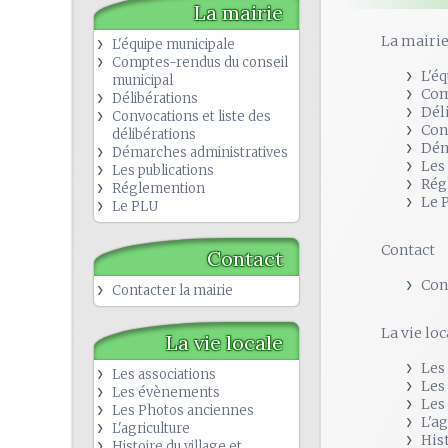
La mairie
La mairi
L'équipe municipale
Comptes-rendus du conseil
L'é
municipal
Com
Délibérations
Dél
Convocations et liste des
Con
délibérations
Dém
Démarches administratives
Les
Les publications
Rég
Réglemention
Le 
Le PLU
Contact
Contact
Con
Contacter la mairie
La vie loc
La vie locale
Les
Les associations
Les
Les évènements
Les
Les Photos anciennes
L'a
L'agriculture
His
Histoire du village et