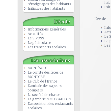
hab
témoignages des habitants
Init
Initiatives des habitants
L'école
L'école
Inf
Informations générales
Act
Actualités
Le 
Le SIVOSS
Le 
Le périscolaire
Les
Les transports scolaires
Les associations
MONT'SOU
Le comité des fêtes de
MONTCET
Le Club de l'Irance
L'amicale des sapeurs-
pompiers
La société de chasse
La garderie MOUSSAILLON
L'association des restaurants
scolaires