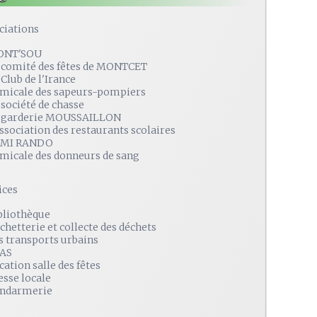
ciations
ONT'SOU
 comité des fêtes de MONTCET
 Club de l'Irance
amicale des sapeurs-pompiers
 société de chasse
 garderie MOUSSAILLON
association des restaurants scolaires
MI RANDO
amicale des donneurs de sang
ices
bliothèque
chetterie et collecte des déchets
s transports urbains
AS
cation salle des fêtes
esse locale
ndarmerie