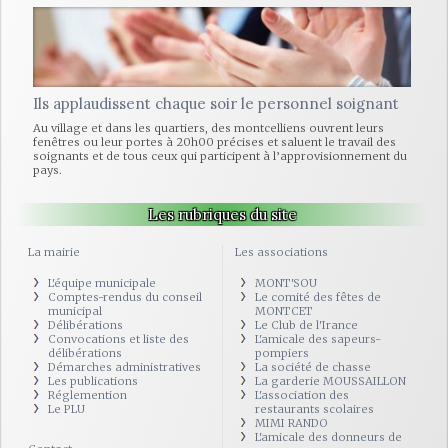
Ils applaudissent chaque soir le personnel soignant
Au village et dans les quartiers, des montcelliens ouvrent leurs
fenêtres ou leur portes à 20h00 précises et saluent le travail des
soignants et de tous ceux qui participent à l’approvisionnement du
pays.
Les rubriques du site
La mairie
Les associations
L'équipe municipale
MONT'SOU
Comptes-rendus du conseil
Le comité des fêtes de
municipal
MONTCET
Délibérations
Le Club de l'Irance
Convocations et liste des
L'amicale des sapeurs-
délibérations
pompiers
Démarches administratives
La société de chasse
Les publications
La garderie MOUSSAILLON
Réglemention
L'association des
Le PLU
restaurants scolaires
MIMI RANDO
L'amicale des donneurs de