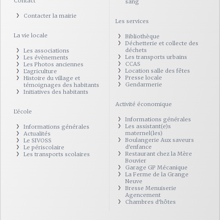
Contact
sang
Contacter la mairie
Les services
La vie locale
Bibliothèque
Déchetterie et collecte des
déchets
Les associations
Les transports urbains
Les évènements
CCAS
Les Photos anciennes
Location salle des fêtes
L'agriculture
Presse locale
Histoire du village et
Gendarmerie
témoignages des habitants
Initiatives des habitants
Activité économique
L'école
Informations générales
Les assistant(e)s
Informations générales
maternel(les)
Actualités
Boulangerie Aux saveurs
Le SIVOSS
d'enfance
Le périscolaire
Restaurant chez la Mère
Les transports scolaires
Bouvier
Garage GP Mécanique
La Ferme de la Grange
Neuve
Bresse Menuiserie
Agencement
Chambres d'hôtes