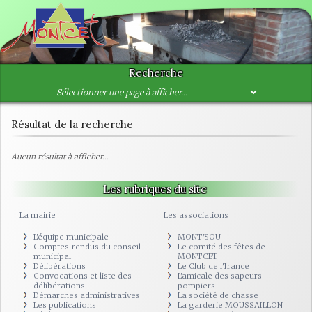
Recherche
Résultat de la recherche
Aucun résultat à afficher...
Les rubriques du site
La mairie
Les associations
L'équipe municipale
MONT'SOU
Comptes-rendus du conseil
Le comité des fêtes de
municipal
MONTCET
Délibérations
Le Club de l'Irance
Convocations et liste des
L'amicale des sapeurs-
délibérations
pompiers
Démarches administratives
La société de chasse
Les publications
La garderie MOUSSAILLON