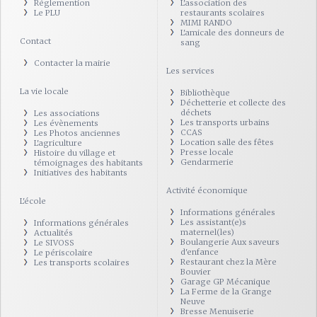
Réglemention
L'association des
Le PLU
restaurants scolaires
MIMI RANDO
L'amicale des donneurs de
Contact
sang
Contacter la mairie
Les services
La vie locale
Bibliothèque
Déchetterie et collecte des
déchets
Les associations
Les transports urbains
Les évènements
CCAS
Les Photos anciennes
Location salle des fêtes
L'agriculture
Presse locale
Histoire du village et
Gendarmerie
témoignages des habitants
Initiatives des habitants
Activité économique
L'école
Informations générales
Les assistant(e)s
Informations générales
maternel(les)
Actualités
Boulangerie Aux saveurs
Le SIVOSS
d'enfance
Le périscolaire
Restaurant chez la Mère
Les transports scolaires
Bouvier
Garage GP Mécanique
La Ferme de la Grange
Neuve
Bresse Menuiserie