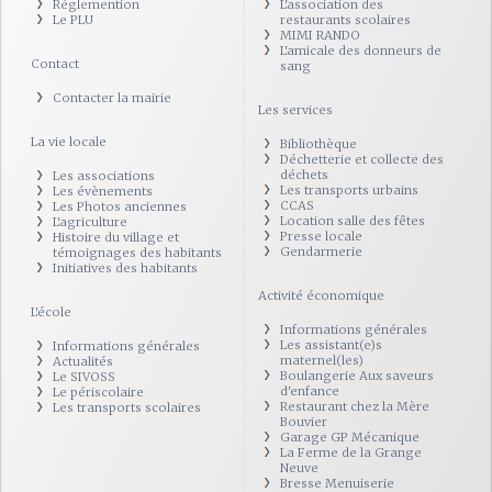
Réglemention
L'association des
Le PLU
restaurants scolaires
MIMI RANDO
L'amicale des donneurs de
Contact
sang
Contacter la mairie
Les services
La vie locale
Bibliothèque
Déchetterie et collecte des
déchets
Les associations
Les transports urbains
Les évènements
CCAS
Les Photos anciennes
Location salle des fêtes
L'agriculture
Presse locale
Histoire du village et
Gendarmerie
témoignages des habitants
Initiatives des habitants
Activité économique
L'école
Informations générales
Les assistant(e)s
Informations générales
maternel(les)
Actualités
Boulangerie Aux saveurs
Le SIVOSS
d'enfance
Le périscolaire
Restaurant chez la Mère
Les transports scolaires
Bouvier
Garage GP Mécanique
La Ferme de la Grange
Neuve
Bresse Menuiserie