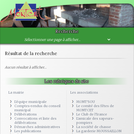
Recherche
Résultat de la recherche
Aucun résultat à afficher...
Les rubriques du site
La mairie
Les associations
L'équipe municipale
MONT'SOU
Comptes-rendus du conseil
Le comité des fêtes de
municipal
MONTCET
Délibérations
Le Club de l'Irance
Convocations et liste des
L'amicale des sapeurs-
délibérations
pompiers
Démarches administratives
La société de chasse
Les publications
La garderie MOUSSAILLON