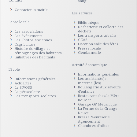
Contact
sang
Contacter la mairie
Les services
La vie locale
Bibliothèque
Déchetterie et collecte des
déchets
Les associations
Les transports urbains
Les évènements
CCAS
Les Photos anciennes
Location salle des fêtes
L'agriculture
Presse locale
Histoire du village et
Gendarmerie
témoignages des habitants
Initiatives des habitants
Activité économique
L'école
Informations générales
Les assistant(e)s
Informations générales
maternel(les)
Actualités
Boulangerie Aux saveurs
Le SIVOSS
d'enfance
Le périscolaire
Restaurant chez la Mère
Les transports scolaires
Bouvier
Garage GP Mécanique
La Ferme de la Grange
Neuve
Bresse Menuiserie
Agencement
Chambres d'hôtes