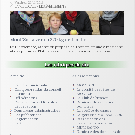
Vendredi 23/11/2018
LA VIE LOCALE - LES ÉVÈNEMENTS
Mont'Sou a vendu 270 kg de boudin
Le 17 novembre, Mont'Sou proposait du boudin cuisiné à l'ancienne
et des pommes. Plat de saison qui a eu beaucoup de succès
Les rubriques du site
La mairie
Les associations
L'équipe municipale
MONT'SOU
Comptes-rendus du conseil
Le comité des fêtes de
municipal
MONTCET
Délibérations
Le Club de l'Irance
Convocations et liste des
L'amicale des sapeurs-
délibérations
pompiers
Démarches administratives
La société de chasse
Les publications
La garderie MOUSSAILLON
Réglemention
L'association des
Le PLU
restaurants scolaires
MIMI RANDO
L'amicale des donneurs de