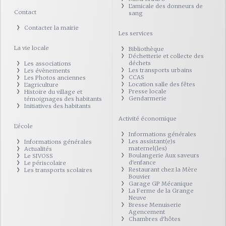
L'amicale des donneurs de
Contact
sang
Contacter la mairie
Les services
La vie locale
Bibliothèque
Déchetterie et collecte des
déchets
Les associations
Les transports urbains
Les évènements
CCAS
Les Photos anciennes
Location salle des fêtes
L'agriculture
Presse locale
Histoire du village et
Gendarmerie
témoignages des habitants
Initiatives des habitants
Activité économique
L'école
Informations générales
Les assistant(e)s
Informations générales
maternel(les)
Actualités
Boulangerie Aux saveurs
Le SIVOSS
d'enfance
Le périscolaire
Restaurant chez la Mère
Les transports scolaires
Bouvier
Garage GP Mécanique
La Ferme de la Grange
Neuve
Bresse Menuiserie
Agencement
Chambres d'hôtes