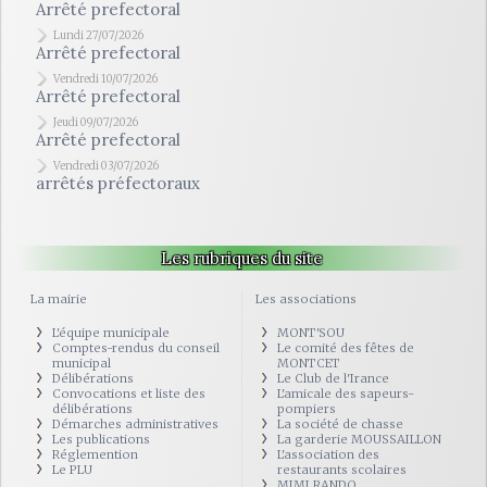
Arrêté prefectoral
Lundi 27/07/2026
Arrêté prefectoral
Vendredi 10/07/2026
Arrêté prefectoral
Jeudi 09/07/2026
Arrêté prefectoral
Vendredi 03/07/2026
arrêtés préfectoraux
Les rubriques du site
La mairie
Les associations
L'équipe municipale
MONT'SOU
Comptes-rendus du conseil
Le comité des fêtes de
municipal
MONTCET
Délibérations
Le Club de l'Irance
Convocations et liste des
L'amicale des sapeurs-
délibérations
pompiers
Démarches administratives
La société de chasse
Les publications
La garderie MOUSSAILLON
Réglemention
L'association des
Le PLU
restaurants scolaires
MIMI RANDO