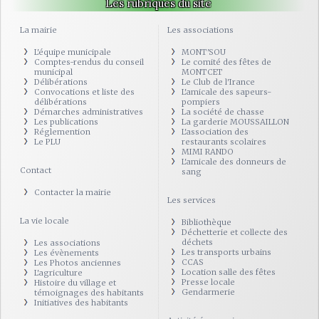
Les rubriques du site
La mairie
Les associations
L'équipe municipale
MONT'SOU
Comptes-rendus du conseil
Le comité des fêtes de
municipal
MONTCET
Délibérations
Le Club de l'Irance
Convocations et liste des
L'amicale des sapeurs-
délibérations
pompiers
Démarches administratives
La société de chasse
Les publications
La garderie MOUSSAILLON
Réglemention
L'association des
Le PLU
restaurants scolaires
MIMI RANDO
L'amicale des donneurs de
Contact
sang
Contacter la mairie
Les services
La vie locale
Bibliothèque
Déchetterie et collecte des
déchets
Les associations
Les transports urbains
Les évènements
CCAS
Les Photos anciennes
Location salle des fêtes
L'agriculture
Presse locale
Histoire du village et
Gendarmerie
témoignages des habitants
Initiatives des habitants