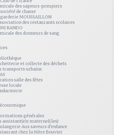
 Club de l'Irance
amicale des sapeurs-pompiers
 société de chasse
 garderie MOUSSAILLON
association des restaurants scolaires
MI RANDO
amicale des donneurs de sang
ices
bliothèque
chetterie et collecte des déchets
s transports urbains
AS
cation salle des fêtes
esse locale
ndarmerie
é économique
formations générales
s assistant(e)s maternel(les)
ulangerie Aux saveurs d'enfance
staurant chez la Mère Bouvier