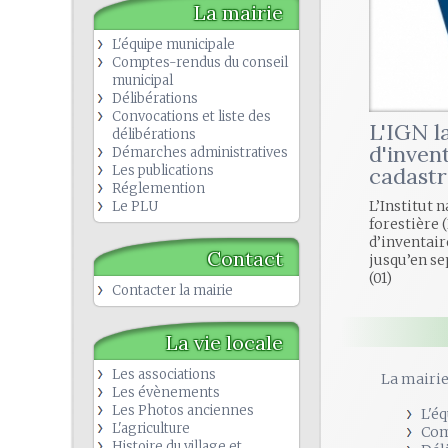
La mairie
L'équipe municipale
Comptes-rendus du conseil
municipal
Délibérations
Convocations et liste des
L'IGN 
délibérations
d'inven
Démarches administratives
Les publications
cadastr
Réglemention
L’Institut 
Le PLU
forestière 
d’inventair
Contact
jusqu’en se
(01)
Contacter la mairie
La vie locale
Les associations
La mairi
Les évènements
Les Photos anciennes
L'é
L'agriculture
Com
Histoire du village et