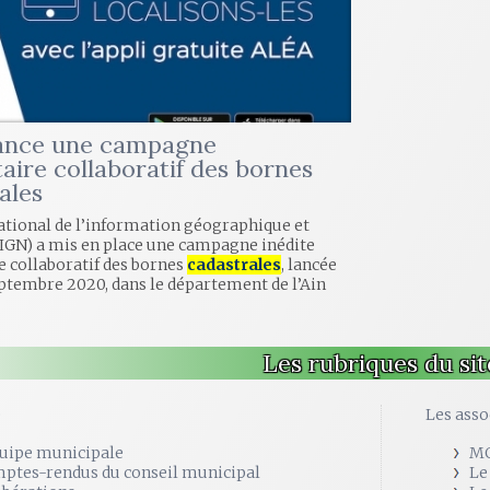
lance une campagne
taire collaboratif des bornes
ales
national de l’information géographique et
(IGN) a mis en place une campagne inédite
e collaboratif des bornes
cadastrales
, lancée
ptembre 2020, dans le département de l’Ain
Les rubriques du sit
e
Les asso
quipe municipale
M
ptes-rendus du conseil municipal
Le