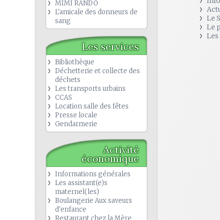
Inf
MIMI RANDO
Act
L'amicale des donneurs de
Le 
sang
Le 
Les
Les services
Bibliothèque
Déchetterie et collecte des
déchets
Les transports urbains
CCAS
Location salle des fêtes
Presse locale
Gendarmerie
Activité
économique
Informations générales
Les assistant(e)s
maternel(les)
Boulangerie Aux saveurs
d'enfance
Restaurant chez la Mère