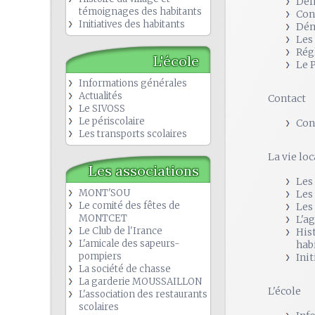
Dél
témoignages des habitants
Con
Initiatives des habitants
Dém
Les
Rég
L'école
Le 
Informations générales
Actualités
Contact
Le SIVOSS
Le périscolaire
Con
Les transports scolaires
La vie loc
Les associations
Les
MONT'SOU
Les
Le comité des fêtes de
Les
MONTCET
L'a
Le Club de l'Irance
His
L'amicale des sapeurs-
hab
pompiers
Init
La société de chasse
La garderie MOUSSAILLON
L'école
L'association des restaurants
scolaires