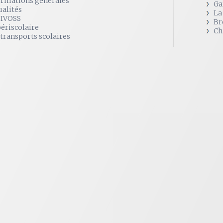
ormations générales
Ga
ualités
La
SIVOSS
Br
périscolaire
Ch
 transports scolaires