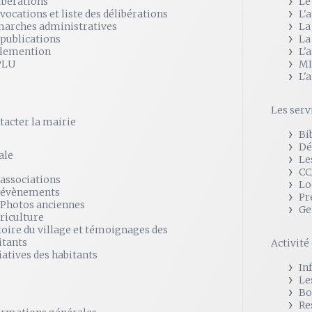
ibérations
Le
vocations et liste des délibérations
L'
arches administratives
La
 publications
La
lemention
L'
PLU
MI
L'
Les serv
tacter la mairie
Bi
Dé
ale
Le
CC
 associations
Lo
 évènements
Pr
 Photos anciennes
Ge
griculture
toire du village et témoignages des
itants
Activit
iatives des habitants
In
Le
Bo
Re